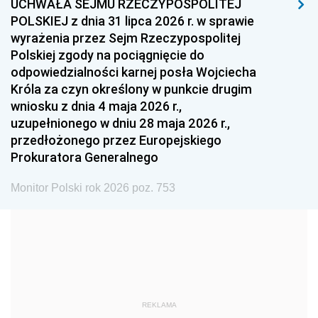
UCHWAŁA SEJMU RZECZYPOSPOLITEJ
1996
1995
1994
POLSKIEJ z dnia 31 lipca 2026 r. w sprawie
1993
1992
1991
wyrażenia przez Sejm Rzeczypospolitej
Polskiej zgody na pociągnięcie do
1990
1989
1988
odpowiedzialności karnej posła Wojciecha
1987
1986
1985
Króla za czyn określony w punkcie drugim
wniosku z dnia 4 maja 2026 r.,
1984
1983
1982
uzupełnionego w dniu 28 maja 2026 r.,
1981
1980
1979
przedłożonego przez Europejskiego
Prokuratora Generalnego
1978
1977
1976
1975
1974
1973
Monitor Polski rok 2026 poz. 753
1972
1971
1970
1969
1968
1967
1966
1965
1964
1963
1962
1961
REKLAMA
1960
1959
1958