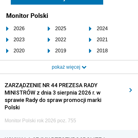
Monitor Polski
2026
2025
2024
2023
2022
2021
2020
2019
2018
2017
2016
2015
pokaż więcej
2014
2013
2012
2011
2010
2009
ZARZĄDZENIE NR 44 PREZESA RADY
MINISTRÓW z dnia 3 sierpnia 2026 r. w
2008
2007
2006
sprawie Rady do spraw promocji marki
2005
2004
2003
Polski
2002
2001
2000
Monitor Polski rok 2026 poz. 755
1999
1998
1997