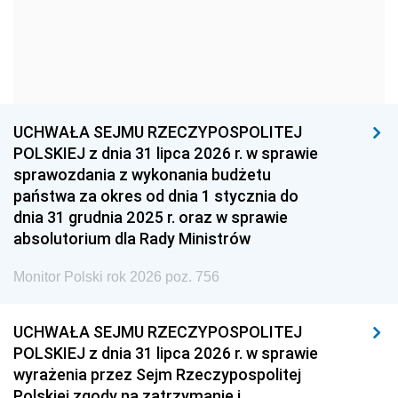
1957
1956
1955
1954
1953
1952
1951
1950
1949
1948
1947
1946
UCHWAŁA SEJMU RZECZYPOSPOLITEJ
1939
1938
1937
POLSKIEJ z dnia 31 lipca 2026 r. w sprawie
sprawozdania z wykonania budżetu
1936
1930
państwa za okres od dnia 1 stycznia do
dnia 31 grudnia 2025 r. oraz w sprawie
absolutorium dla Rady Ministrów
Monitor Polski rok 2026 poz. 756
UCHWAŁA SEJMU RZECZYPOSPOLITEJ
POLSKIEJ z dnia 31 lipca 2026 r. w sprawie
wyrażenia przez Sejm Rzeczypospolitej
Polskiej zgody na zatrzymanie i