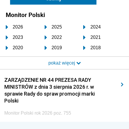
Monitor Polski
2026
2025
2024
2023
2022
2021
2020
2019
2018
2017
2016
2015
pokaż więcej
2014
2013
2012
2011
2010
2009
ZARZĄDZENIE NR 44 PREZESA RADY
MINISTRÓW z dnia 3 sierpnia 2026 r. w
2008
2007
2006
sprawie Rady do spraw promocji marki
2005
2004
2003
Polski
2002
2001
2000
Monitor Polski rok 2026 poz. 755
1999
1998
1997