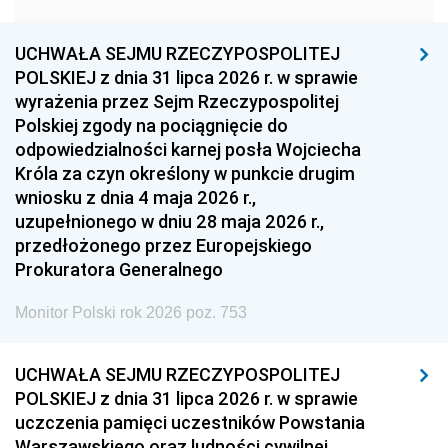
1957
1956
1955
UCHWAŁA SEJMU RZECZYPOSPOLITEJ
1954
1953
1952
POLSKIEJ z dnia 31 lipca 2026 r. w sprawie
1951
1950
1949
wyrażenia przez Sejm Rzeczypospolitej
Polskiej zgody na pociągnięcie do
1948
1947
1946
odpowiedzialności karnej posła Wojciecha
1939
1938
1937
Króla za czyn określony w punkcie drugim
wniosku z dnia 4 maja 2026 r.,
1936
1930
uzupełnionego w dniu 28 maja 2026 r.,
przedłożonego przez Europejskiego
Prokuratora Generalnego
Monitor Polski rok 2026 poz. 753
UCHWAŁA SEJMU RZECZYPOSPOLITEJ
POLSKIEJ z dnia 31 lipca 2026 r. w sprawie
uczczenia pamięci uczestników Powstania
Warszawskiego oraz ludności cywilnej