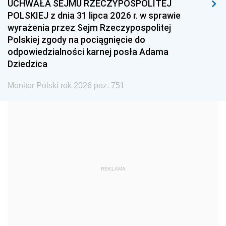
UCHWAŁA SEJMU RZECZYPOSPOLITEJ
1996
1995
1994
POLSKIEJ z dnia 31 lipca 2026 r. w sprawie
1993
1992
1991
wyrażenia przez Sejm Rzeczypospolitej
Polskiej zgody na pociągnięcie do
1990
1989
1988
odpowiedzialności karnej posła Adama
1987
1986
1985
Dziedzica
1984
1983
1982
Monitor Polski rok 2026 poz. 751
1981
1980
1979
1978
1977
1976
1975
1974
1973
1972
1971
1970
1969
1968
1967
REKLAMA
1966
1965
1964
1963
1962
1961
1960
1959
1958