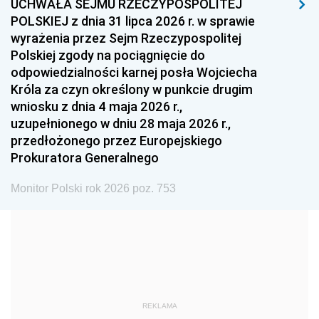
UCHWAŁA SEJMU RZECZYPOSPOLITEJ
1996
1995
1994
POLSKIEJ z dnia 31 lipca 2026 r. w sprawie
1993
1992
1991
wyrażenia przez Sejm Rzeczypospolitej
Polskiej zgody na pociągnięcie do
1990
1989
1988
odpowiedzialności karnej posła Wojciecha
1987
1986
1985
Króla za czyn określony w punkcie drugim
wniosku z dnia 4 maja 2026 r.,
1984
1983
1982
uzupełnionego w dniu 28 maja 2026 r.,
1981
1980
1979
przedłożonego przez Europejskiego
Prokuratora Generalnego
1978
1977
1976
1975
1974
1973
Monitor Polski rok 2026 poz. 753
1972
1971
1970
1969
1968
1967
1966
1965
1964
1963
1962
1961
REKLAMA
1960
1959
1958