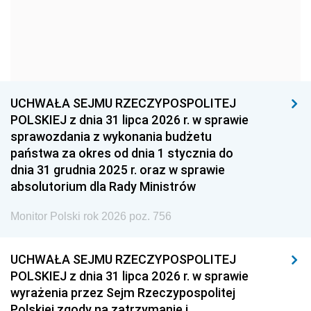
1957
1956
1955
1954
1953
1952
1951
1950
1949
1948
1947
1946
UCHWAŁA SEJMU RZECZYPOSPOLITEJ
1939
1938
1937
POLSKIEJ z dnia 31 lipca 2026 r. w sprawie
sprawozdania z wykonania budżetu
1936
1930
państwa za okres od dnia 1 stycznia do
dnia 31 grudnia 2025 r. oraz w sprawie
absolutorium dla Rady Ministrów
Monitor Polski rok 2026 poz. 756
UCHWAŁA SEJMU RZECZYPOSPOLITEJ
POLSKIEJ z dnia 31 lipca 2026 r. w sprawie
wyrażenia przez Sejm Rzeczypospolitej
Polskiej zgody na zatrzymanie i