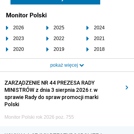
Monitor Polski
2026
2025
2024
2023
2022
2021
2020
2019
2018
2017
2016
2015
pokaż więcej
2014
2013
2012
2011
2010
2009
ZARZĄDZENIE NR 44 PREZESA RADY
MINISTRÓW z dnia 3 sierpnia 2026 r. w
2008
2007
2006
sprawie Rady do spraw promocji marki
2005
2004
2003
Polski
2002
2001
2000
Monitor Polski rok 2026 poz. 755
1999
1998
1997