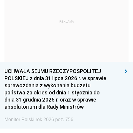
1966
1965
1964
1963
1962
1961
REKLAMA
1960
1959
1958
1957
1956
1955
1954
1953
1952
1951
1950
1949
1948
1947
1946
UCHWAŁA SEJMU RZECZYPOSPOLITEJ
1939
1938
1937
POLSKIEJ z dnia 31 lipca 2026 r. w sprawie
sprawozdania z wykonania budżetu
1936
1930
państwa za okres od dnia 1 stycznia do
dnia 31 grudnia 2025 r. oraz w sprawie
absolutorium dla Rady Ministrów
Monitor Polski rok 2026 poz. 756