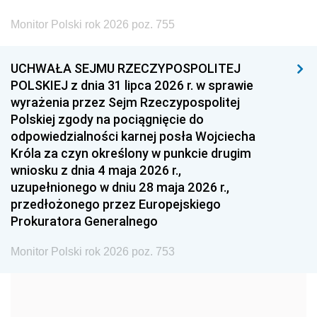
2002
2001
2000
Monitor Polski rok 2026 poz. 755
1999
1998
1997
UCHWAŁA SEJMU RZECZYPOSPOLITEJ
1996
1995
1994
POLSKIEJ z dnia 31 lipca 2026 r. w sprawie
1993
1992
1991
wyrażenia przez Sejm Rzeczypospolitej
Polskiej zgody na pociągnięcie do
1990
1989
1988
odpowiedzialności karnej posła Wojciecha
1987
1986
1985
Króla za czyn określony w punkcie drugim
wniosku z dnia 4 maja 2026 r.,
1984
1983
1982
uzupełnionego w dniu 28 maja 2026 r.,
1981
1980
1979
przedłożonego przez Europejskiego
Prokuratora Generalnego
1978
1977
1976
1975
1974
1973
Monitor Polski rok 2026 poz. 753
1972
1971
1970
1969
1968
1967