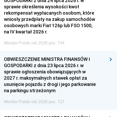
GOSPODARKI z dnia 24 lipca 2026 r. w
sprawie określenia wysokości kwot
rekompensat wypłacanych osobom, które
wniosły przedpłaty na zakup samochodów
osobowych marki Fiat 126p lub FSO 1500,
na IV kwartał 2026 r.
Monitor Polski rok 2026 poz. 744
OBWIESZCZENIE MINISTRA FINANSÓW I
GOSPODARKI z dnia 23 lipca 2026 r. w
sprawie ogłoszenia obowiązujących w
2027 r. maksymalnych stawek opłat za
usunięcie pojazdu z drogi i jego parkowanie
na parkingu strzeżonym
Monitor Polski rok 2026 poz. 727