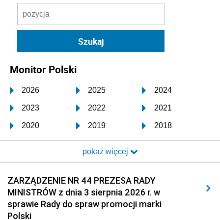
Monitor Polski
2026
2025
2024
2023
2022
2021
2020
2019
2018
2017
2016
2015
pokaż więcej
2014
2013
2012
2011
2010
2009
ZARZĄDZENIE NR 44 PREZESA RADY
MINISTRÓW z dnia 3 sierpnia 2026 r. w
2008
2007
2006
sprawie Rady do spraw promocji marki
2005
2004
2003
Polski