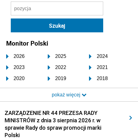
Monitor Polski
2026
2025
2024
2023
2022
2021
2020
2019
2018
2017
2016
2015
pokaż więcej
2014
2013
2012
2011
2010
2009
ZARZĄDZENIE NR 44 PREZESA RADY
MINISTRÓW z dnia 3 sierpnia 2026 r. w
2008
2007
2006
sprawie Rady do spraw promocji marki
2005
2004
2003
Polski