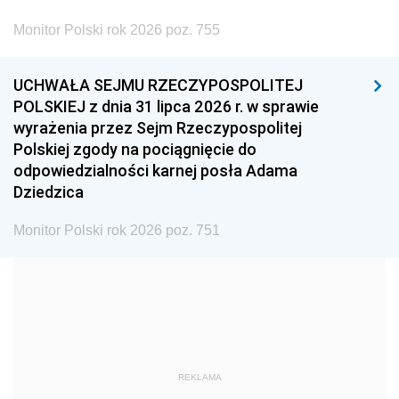
2002
2001
2000
Monitor Polski rok 2026 poz. 755
1999
1998
1997
UCHWAŁA SEJMU RZECZYPOSPOLITEJ
1996
1995
1994
POLSKIEJ z dnia 31 lipca 2026 r. w sprawie
1993
1992
1991
wyrażenia przez Sejm Rzeczypospolitej
Polskiej zgody na pociągnięcie do
1990
1989
1988
odpowiedzialności karnej posła Adama
1987
1986
1985
Dziedzica
1984
1983
1982
Monitor Polski rok 2026 poz. 751
1981
1980
1979
1978
1977
1976
1975
1974
1973
1972
1971
1970
1969
1968
1967
REKLAMA