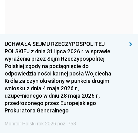
1966
1965
1964
1963
1962
1961
1960
1959
1958
1957
1956
1955
UCHWAŁA SEJMU RZECZYPOSPOLITEJ
1954
1953
1952
POLSKIEJ z dnia 31 lipca 2026 r. w sprawie
1951
1950
1949
wyrażenia przez Sejm Rzeczypospolitej
Polskiej zgody na pociągnięcie do
1948
1947
1946
odpowiedzialności karnej posła Wojciecha
1939
1938
1937
Króla za czyn określony w punkcie drugim
wniosku z dnia 4 maja 2026 r.,
1936
1930
uzupełnionego w dniu 28 maja 2026 r.,
przedłożonego przez Europejskiego
Prokuratora Generalnego
Monitor Polski rok 2026 poz. 753