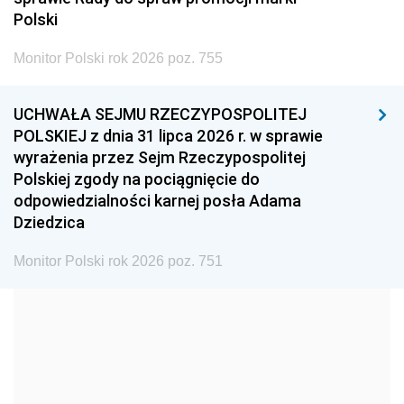
2005
2004
2003
Polski
2002
2001
2000
Monitor Polski rok 2026 poz. 755
1999
1998
1997
UCHWAŁA SEJMU RZECZYPOSPOLITEJ
1996
1995
1994
POLSKIEJ z dnia 31 lipca 2026 r. w sprawie
1993
1992
1991
wyrażenia przez Sejm Rzeczypospolitej
Polskiej zgody na pociągnięcie do
1990
1989
1988
odpowiedzialności karnej posła Adama
1987
1986
1985
Dziedzica
1984
1983
1982
Monitor Polski rok 2026 poz. 751
1981
1980
1979
1978
1977
1976
1975
1974
1973
1972
1971
1970