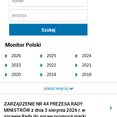
Monitor Polski
2026
2025
2024
2023
2022
2021
2020
2019
2018
2017
2016
2015
pokaż więcej
2014
2013
2012
2011
2010
2009
ZARZĄDZENIE NR 44 PREZESA RADY
MINISTRÓW z dnia 3 sierpnia 2026 r. w
2008
2007
2006
sprawie Rady do spraw promocji marki