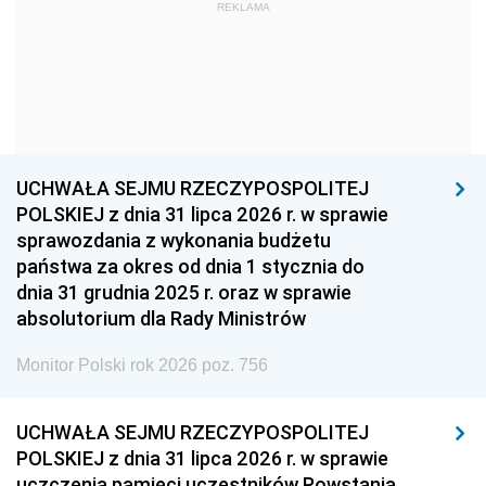
1969
1968
1967
REKLAMA
1966
1965
1964
1963
1962
1961
1960
1959
1958
1957
1956
1955
UCHWAŁA SEJMU RZECZYPOSPOLITEJ
1954
1953
1952
POLSKIEJ z dnia 31 lipca 2026 r. w sprawie
1951
1950
1949
sprawozdania z wykonania budżetu
państwa za okres od dnia 1 stycznia do
1948
1947
1946
dnia 31 grudnia 2025 r. oraz w sprawie
1939
1938
1937
absolutorium dla Rady Ministrów
1936
1930
Monitor Polski rok 2026 poz. 756
UCHWAŁA SEJMU RZECZYPOSPOLITEJ
POLSKIEJ z dnia 31 lipca 2026 r. w sprawie
uczczenia pamięci uczestników Powstania