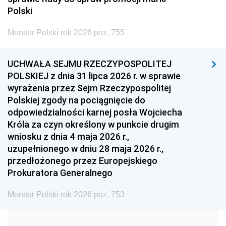
2005
2004
2003
Polski
2002
2001
2000
Monitor Polski rok 2026 poz. 755
1999
1998
1997
UCHWAŁA SEJMU RZECZYPOSPOLITEJ
1996
1995
1994
POLSKIEJ z dnia 31 lipca 2026 r. w sprawie
1993
1992
1991
wyrażenia przez Sejm Rzeczypospolitej
Polskiej zgody na pociągnięcie do
1990
1989
1988
odpowiedzialności karnej posła Wojciecha
1987
1986
1985
Króla za czyn określony w punkcie drugim
wniosku z dnia 4 maja 2026 r.,
1984
1983
1982
uzupełnionego w dniu 28 maja 2026 r.,
1981
1980
1979
przedłożonego przez Europejskiego
Prokuratora Generalnego
1978
1977
1976
1975
1974
1973
Monitor Polski rok 2026 poz. 753
1972
1971
1970