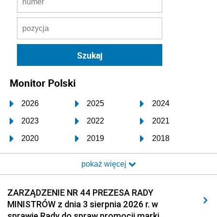
Monitor Polski
2026
2025
2024
2023
2022
2021
2020
2019
2018
2017
2016
2015
pokaż więcej
2014
2013
2012
2011
2010
2009
ZARZĄDZENIE NR 44 PREZESA RADY
MINISTRÓW z dnia 3 sierpnia 2026 r. w
2008
2007
2006
sprawie Rady do spraw promocji marki