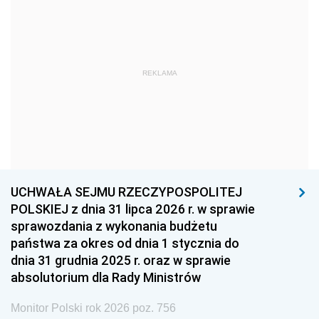
1969
1968
1967
1966
1965
1964
1963
1962
1961
REKLAMA
1960
1959
1958
1957
1956
1955
1954
1953
1952
1951
1950
1949
1948
1947
1946
UCHWAŁA SEJMU RZECZYPOSPOLITEJ
1939
1938
1937
POLSKIEJ z dnia 31 lipca 2026 r. w sprawie
sprawozdania z wykonania budżetu
1936
1930
państwa za okres od dnia 1 stycznia do
dnia 31 grudnia 2025 r. oraz w sprawie
absolutorium dla Rady Ministrów
Monitor Polski rok 2026 poz. 756