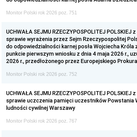
Monitor Polski rok 2026 poz. 751
UCHWAŁA SEJMU RZECZYPOSPOLITEJ POLSKIEJ z dnia
sprawie wyrażenia przez Sejm Rzeczypospolitej Pols
do odpowiedzialności karnej posła Wojciecha Króla 
punkcie pierwszym wniosku z dnia 4 maja 2026 r., u
2026 r., przedłożonego przez Europejskiego Prokur
Monitor Polski rok 2026 poz. 752
UCHWAŁA SEJMU RZECZYPOSPOLITEJ POLSKIEJ z dnia
sprawie uczczenia pamięci uczestników Powstania
ludności cywilnej Warszawy
Monitor Polski rok 2026 poz. 767