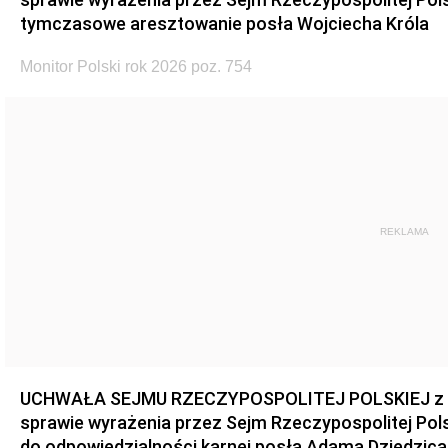
tymczasowe aresztowanie posła Wojciecha Króla
Monitor Polski rok 2026 poz. 754
REKLAMA
UCHWAŁA SEJMU RZECZYPOSPOLITEJ POLSKIEJ z dnia
sprawie wyrażenia przez Sejm Rzeczypospolitej Pols
do odpowiedzialności karnej posła Adama Dziedzica