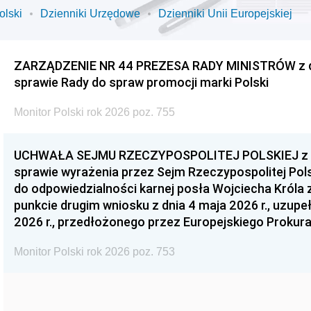
olski
Dzienniki Urzędowe
Dzienniki Unii Europejskiej
ZARZĄDZENIE NR 44 PREZESA RADY MINISTRÓW z dnia
sprawie Rady do spraw promocji marki Polski
Monitor Polski rok 2026 poz. 755
UCHWAŁA SEJMU RZECZYPOSPOLITEJ POLSKIEJ z dnia
sprawie wyrażenia przez Sejm Rzeczypospolitej Pols
do odpowiedzialności karnej posła Wojciecha Króla 
punkcie drugim wniosku z dnia 4 maja 2026 r., uzupe
2026 r., przedłożonego przez Europejskiego Prokur
Monitor Polski rok 2026 poz. 753