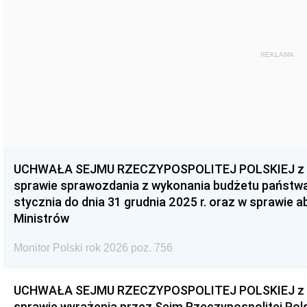
REKLAMA
UCHWAŁA SEJMU RZECZYPOSPOLITEJ POLSKIEJ z dnia
sprawie sprawozdania z wykonania budżetu państwa 
stycznia do dnia 31 grudnia 2025 r. oraz w sprawie 
Ministrów
Monitor Polski rok 2026 poz. 756
UCHWAŁA SEJMU RZECZYPOSPOLITEJ POLSKIEJ z dnia
sprawie wyrażenia przez Sejm Rzeczypospolitej Pols