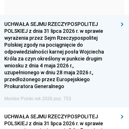
1960
1959
1958
1957
1956
1955
UCHWAŁA SEJMU RZECZYPOSPOLITEJ
1954
1953
1952
POLSKIEJ z dnia 31 lipca 2026 r. w sprawie
1951
1950
1949
wyrażenia przez Sejm Rzeczypospolitej
Polskiej zgody na pociągnięcie do
1948
1947
1946
odpowiedzialności karnej posła Wojciecha
1939
1938
1937
Króla za czyn określony w punkcie drugim
wniosku z dnia 4 maja 2026 r.,
1936
1930
uzupełnionego w dniu 28 maja 2026 r.,
przedłożonego przez Europejskiego
Prokuratora Generalnego
Monitor Polski rok 2026 poz. 753
UCHWAŁA SEJMU RZECZYPOSPOLITEJ
POLSKIEJ z dnia 31 lipca 2026 r. w sprawie