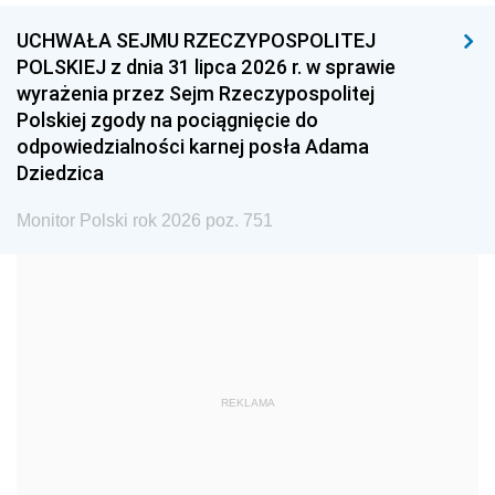
UCHWAŁA SEJMU RZECZYPOSPOLITEJ
1996
1995
1994
POLSKIEJ z dnia 31 lipca 2026 r. w sprawie
1993
1992
1991
wyrażenia przez Sejm Rzeczypospolitej
Polskiej zgody na pociągnięcie do
1990
1989
1988
odpowiedzialności karnej posła Adama
1987
1986
1985
Dziedzica
1984
1983
1982
Monitor Polski rok 2026 poz. 751
1981
1980
1979
1978
1977
1976
1975
1974
1973
1972
1971
1970
1969
1968
1967
REKLAMA
1966
1965
1964
1963
1962
1961