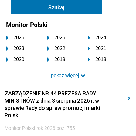
Monitor Polski
2026
2025
2024
2023
2022
2021
2020
2019
2018
2017
2016
2015
pokaż więcej
2014
2013
2012
2011
2010
2009
ZARZĄDZENIE NR 44 PREZESA RADY
MINISTRÓW z dnia 3 sierpnia 2026 r. w
2008
2007
2006
sprawie Rady do spraw promocji marki
2005
2004
2003
Polski
2002
2001
2000
Monitor Polski rok 2026 poz. 755
1999
1998
1997