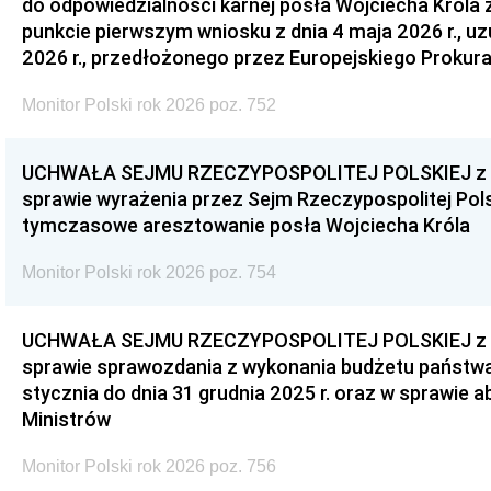
do odpowiedzialności karnej posła Wojciecha Króla 
punkcie pierwszym wniosku z dnia 4 maja 2026 r., u
2026 r., przedłożonego przez Europejskiego Prokur
Monitor Polski rok 2026 poz. 752
UCHWAŁA SEJMU RZECZYPOSPOLITEJ POLSKIEJ z dnia
sprawie wyrażenia przez Sejm Rzeczypospolitej Pols
tymczasowe aresztowanie posła Wojciecha Króla
Monitor Polski rok 2026 poz. 754
UCHWAŁA SEJMU RZECZYPOSPOLITEJ POLSKIEJ z dnia
sprawie sprawozdania z wykonania budżetu państwa 
stycznia do dnia 31 grudnia 2025 r. oraz w sprawie 
Ministrów
Monitor Polski rok 2026 poz. 756