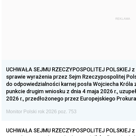
REKLAMA
UCHWAŁA SEJMU RZECZYPOSPOLITEJ POLSKIEJ z dnia
sprawie wyrażenia przez Sejm Rzeczypospolitej Pols
do odpowiedzialności karnej posła Wojciecha Króla 
punkcie drugim wniosku z dnia 4 maja 2026 r., uzupe
2026 r., przedłożonego przez Europejskiego Prokur
Monitor Polski rok 2026 poz. 753
UCHWAŁA SEJMU RZECZYPOSPOLITEJ POLSKIEJ z dnia