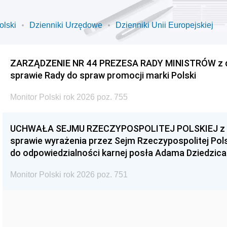
olski
Dzienniki Urzędowe
Dzienniki Unii Europejskiej
ZARZĄDZENIE NR 44 PREZESA RADY MINISTRÓW z dnia
sprawie Rady do spraw promocji marki Polski
Monitor Polski rok 2026 poz. 755
UCHWAŁA SEJMU RZECZYPOSPOLITEJ POLSKIEJ z dnia
sprawie wyrażenia przez Sejm Rzeczypospolitej Pols
do odpowiedzialności karnej posła Adama Dziedzica
Monitor Polski rok 2026 poz. 751