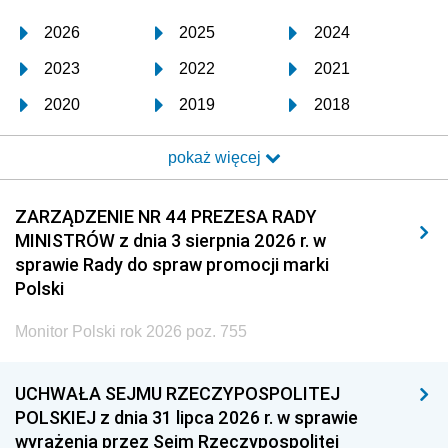
2026
2025
2024
2023
2022
2021
2020
2019
2018
2017
2016
2015
pokaż więcej
2014
2013
2012
2011
2010
2009
ZARZĄDZENIE NR 44 PREZESA RADY
MINISTRÓW z dnia 3 sierpnia 2026 r. w
2008
2007
2006
sprawie Rady do spraw promocji marki
2005
2004
2003
Polski
2002
2001
2000
Monitor Polski rok 2026 poz. 755
1999
1998
1997
UCHWAŁA SEJMU RZECZYPOSPOLITEJ
1996
1995
1994
POLSKIEJ z dnia 31 lipca 2026 r. w sprawie
1993
1992
1991
wyrażenia przez Sejm Rzeczypospolitej