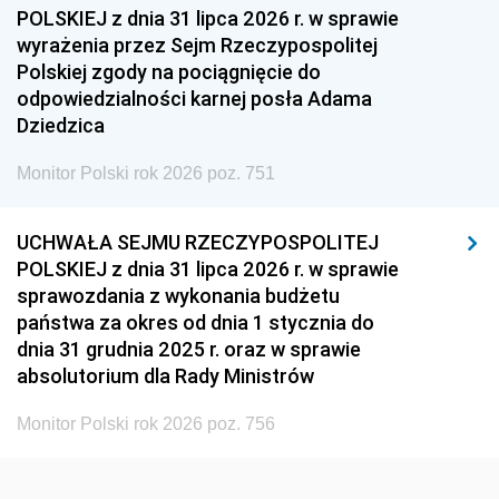
1954
1953
1952
POLSKIEJ z dnia 31 lipca 2026 r. w sprawie
1951
1950
1949
wyrażenia przez Sejm Rzeczypospolitej
Polskiej zgody na pociągnięcie do
1948
1947
1946
odpowiedzialności karnej posła Adama
1939
1938
1937
Dziedzica
1936
1930
Monitor Polski rok 2026 poz. 751
UCHWAŁA SEJMU RZECZYPOSPOLITEJ
POLSKIEJ z dnia 31 lipca 2026 r. w sprawie
sprawozdania z wykonania budżetu
państwa za okres od dnia 1 stycznia do
dnia 31 grudnia 2025 r. oraz w sprawie
absolutorium dla Rady Ministrów
Monitor Polski rok 2026 poz. 756