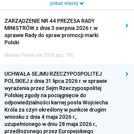
pokaż więcej
2014
2013
2012
2011
2010
2009
ZARZĄDZENIE NR 44 PREZESA RADY
MINISTRÓW z dnia 3 sierpnia 2026 r. w
2008
2007
2006
sprawie Rady do spraw promocji marki
2005
2004
2003
Polski
2002
2001
2000
Monitor Polski rok 2026 poz. 755
1999
1998
1997
UCHWAŁA SEJMU RZECZYPOSPOLITEJ
1996
1995
1994
POLSKIEJ z dnia 31 lipca 2026 r. w sprawie
1993
1992
1991
wyrażenia przez Sejm Rzeczypospolitej
Polskiej zgody na pociągnięcie do
1990
1989
1988
odpowiedzialności karnej posła Wojciecha
1987
1986
1985
Króla za czyn określony w punkcie drugim
wniosku z dnia 4 maja 2026 r.,
1984
1983
1982
uzupełnionego w dniu 28 maja 2026 r.,
1981
1980
1979
przedłożonego przez Europejskiego