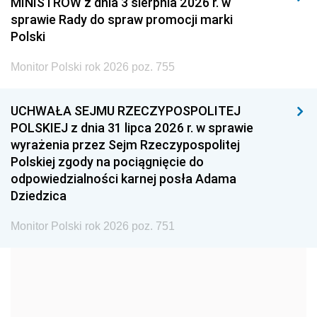
MINISTRÓW z dnia 3 sierpnia 2026 r. w
2008
2007
2006
sprawie Rady do spraw promocji marki
2005
2004
2003
Polski
2002
2001
2000
Monitor Polski rok 2026 poz. 755
1999
1998
1997
UCHWAŁA SEJMU RZECZYPOSPOLITEJ
1996
1995
1994
POLSKIEJ z dnia 31 lipca 2026 r. w sprawie
1993
1992
1991
wyrażenia przez Sejm Rzeczypospolitej
Polskiej zgody na pociągnięcie do
1990
1989
1988
odpowiedzialności karnej posła Adama
1987
1986
1985
Dziedzica
1984
1983
1982
Monitor Polski rok 2026 poz. 751
1981
1980
1979
1978
1977
1976
1975
1974
1973
1972
1971
1970