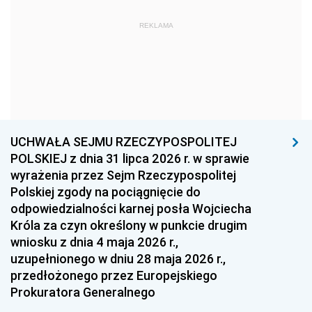
1969
1968
1967
REKLAMA
1966
1965
1964
1963
1962
1961
1960
1959
1958
1957
1956
1955
UCHWAŁA SEJMU RZECZYPOSPOLITEJ
1954
1953
1952
POLSKIEJ z dnia 31 lipca 2026 r. w sprawie
1951
1950
1949
wyrażenia przez Sejm Rzeczypospolitej
Polskiej zgody na pociągnięcie do
1948
1947
1946
odpowiedzialności karnej posła Wojciecha
1939
1938
1937
Króla za czyn określony w punkcie drugim
wniosku z dnia 4 maja 2026 r.,
1936
1930
uzupełnionego w dniu 28 maja 2026 r.,
przedłożonego przez Europejskiego
Prokuratora Generalnego