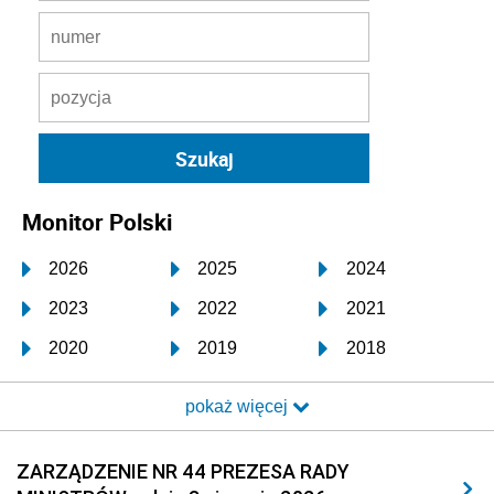
Monitor Polski
2026
2025
2024
2023
2022
2021
2020
2019
2018
2017
2016
2015
pokaż więcej
2014
2013
2012
2011
2010
2009
ZARZĄDZENIE NR 44 PREZESA RADY