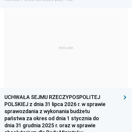
1972
1971
1970
1969
1968
1967
1966
1965
1964
1963
1962
1961
REKLAMA
1960
1959
1958
1957
1956
1955
1954
1953
1952
1951
1950
1949
1948
1947
1946
UCHWAŁA SEJMU RZECZYPOSPOLITEJ
1939
1938
1937
POLSKIEJ z dnia 31 lipca 2026 r. w sprawie
sprawozdania z wykonania budżetu
1936
1930
państwa za okres od dnia 1 stycznia do
dnia 31 grudnia 2025 r. oraz w sprawie