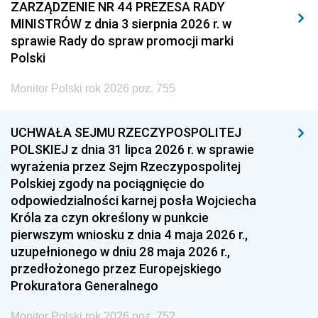
2011
2010
2009
ZARZĄDZENIE NR 44 PREZESA RADY
MINISTRÓW z dnia 3 sierpnia 2026 r. w
2008
2007
2006
sprawie Rady do spraw promocji marki
2005
2004
2003
Polski
2002
2001
2000
Monitor Polski rok 2026 poz. 755
1999
1998
1997
UCHWAŁA SEJMU RZECZYPOSPOLITEJ
1996
1995
1994
POLSKIEJ z dnia 31 lipca 2026 r. w sprawie
1993
1992
1991
wyrażenia przez Sejm Rzeczypospolitej
Polskiej zgody na pociągnięcie do
1990
1989
1988
odpowiedzialności karnej posła Wojciecha
1987
1986
1985
Króla za czyn określony w punkcie
pierwszym wniosku z dnia 4 maja 2026 r.,
1984
1983
1982
uzupełnionego w dniu 28 maja 2026 r.,
1981
1980
1979
przedłożonego przez Europejskiego
Prokuratora Generalnego
1978
1977
1976
1975
1974
1973
Monitor Polski rok 2026 poz. 752