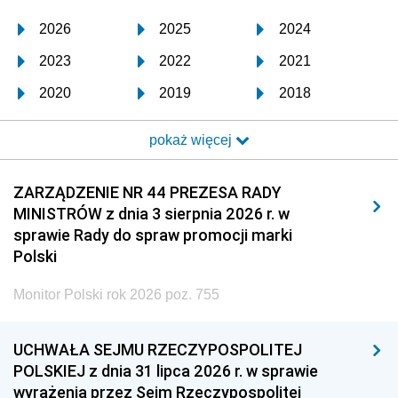
2026
2025
2024
2023
2022
2021
2020
2019
2018
2017
2016
2015
pokaż więcej
2014
2013
2012
2011
2010
2009
ZARZĄDZENIE NR 44 PREZESA RADY
MINISTRÓW z dnia 3 sierpnia 2026 r. w
2008
2007
2006
sprawie Rady do spraw promocji marki
2005
2004
2003
Polski
2002
2001
2000
Monitor Polski rok 2026 poz. 755
1999
1998
1997
UCHWAŁA SEJMU RZECZYPOSPOLITEJ
1996
1995
1994
POLSKIEJ z dnia 31 lipca 2026 r. w sprawie
1993
1992
1991
wyrażenia przez Sejm Rzeczypospolitej