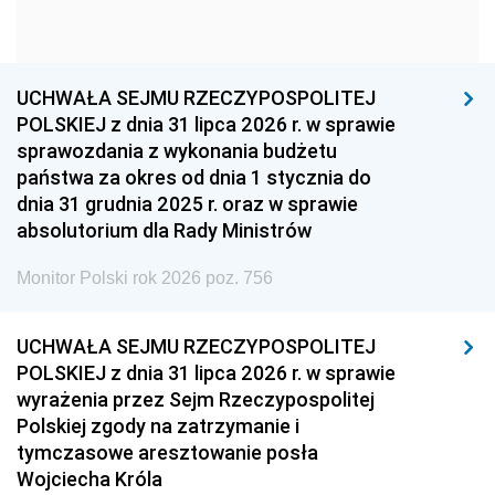
1954
1953
1952
1951
1950
1949
1948
1947
1946
UCHWAŁA SEJMU RZECZYPOSPOLITEJ
1939
1938
1937
POLSKIEJ z dnia 31 lipca 2026 r. w sprawie
sprawozdania z wykonania budżetu
1936
1930
państwa za okres od dnia 1 stycznia do
dnia 31 grudnia 2025 r. oraz w sprawie
absolutorium dla Rady Ministrów
Monitor Polski rok 2026 poz. 756
UCHWAŁA SEJMU RZECZYPOSPOLITEJ
POLSKIEJ z dnia 31 lipca 2026 r. w sprawie
wyrażenia przez Sejm Rzeczypospolitej
Polskiej zgody na zatrzymanie i
tymczasowe aresztowanie posła
Wojciecha Króla