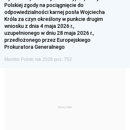
Polskiej zgody na pociągnięcie do
1990
1989
1988
odpowiedzialności karnej posła Wojciecha
1987
1986
1985
Króla za czyn określony w punkcie drugim
wniosku z dnia 4 maja 2026 r.,
1984
1983
1982
uzupełnionego w dniu 28 maja 2026 r.,
1981
1980
1979
przedłożonego przez Europejskiego
Prokuratora Generalnego
1978
1977
1976
1975
1974
1973
Monitor Polski rok 2026 poz. 753
1972
1971
1970
1969
1968
1967
1966
1965
1964
1963
1962
1961
REKLAMA
1960
1959
1958
1957
1956
1955