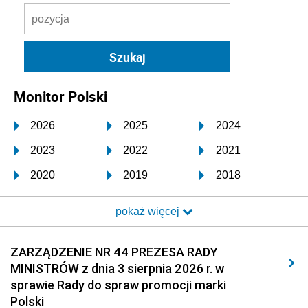
Monitor Polski
2026
2025
2024
2023
2022
2021
2020
2019
2018
2017
2016
2015
pokaż więcej
2014
2013
2012
2011
2010
2009
ZARZĄDZENIE NR 44 PREZESA RADY
MINISTRÓW z dnia 3 sierpnia 2026 r. w
2008
2007
2006
sprawie Rady do spraw promocji marki
2005
2004
2003
Polski