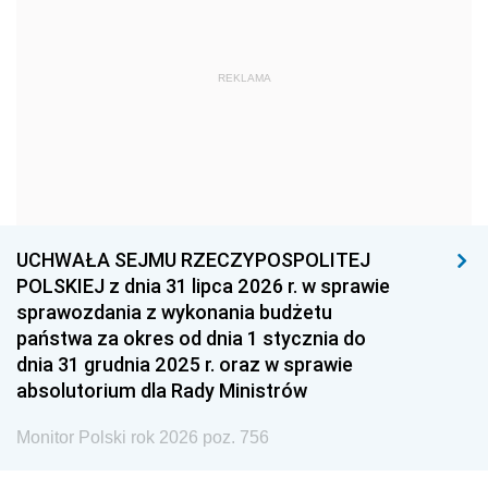
1966
1965
1964
1963
1962
1961
REKLAMA
1960
1959
1958
1957
1956
1955
1954
1953
1952
1951
1950
1949
1948
1947
1946
UCHWAŁA SEJMU RZECZYPOSPOLITEJ
1939
1938
1937
POLSKIEJ z dnia 31 lipca 2026 r. w sprawie
sprawozdania z wykonania budżetu
1936
1930
państwa za okres od dnia 1 stycznia do
dnia 31 grudnia 2025 r. oraz w sprawie
absolutorium dla Rady Ministrów
Monitor Polski rok 2026 poz. 756