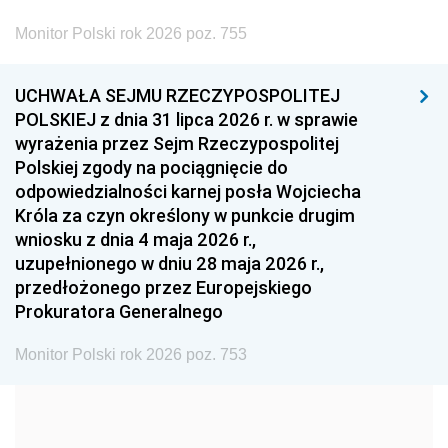
2002
2001
2000
Monitor Polski rok 2026 poz. 755
1999
1998
1997
UCHWAŁA SEJMU RZECZYPOSPOLITEJ
1996
1995
1994
POLSKIEJ z dnia 31 lipca 2026 r. w sprawie
1993
1992
1991
wyrażenia przez Sejm Rzeczypospolitej
Polskiej zgody na pociągnięcie do
1990
1989
1988
odpowiedzialności karnej posła Wojciecha
1987
1986
1985
Króla za czyn określony w punkcie drugim
wniosku z dnia 4 maja 2026 r.,
1984
1983
1982
uzupełnionego w dniu 28 maja 2026 r.,
1981
1980
1979
przedłożonego przez Europejskiego
Prokuratora Generalnego
1978
1977
1976
1975
1974
1973
Monitor Polski rok 2026 poz. 753
1972
1971
1970
1969
1968
1967