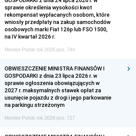
GOSPODARKI z dnia 24 lipca 2026 r. w
sprawie określenia wysokości kwot
rekompensat wypłacanych osobom, które
wniosły przedpłaty na zakup samochodów
osobowych marki Fiat 126p lub FSO 1500,
na IV kwartał 2026 r.
Monitor Polski rok 2026 poz. 744
OBWIESZCZENIE MINISTRA FINANSÓW I
GOSPODARKI z dnia 23 lipca 2026 r. w
sprawie ogłoszenia obowiązujących w
2027 r. maksymalnych stawek opłat za
usunięcie pojazdu z drogi i jego parkowanie
na parkingu strzeżonym
Monitor Polski rok 2026 poz. 727