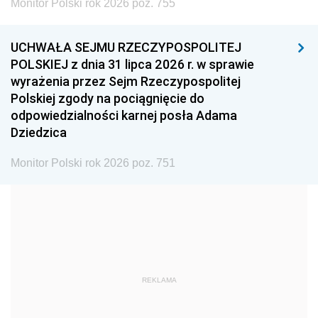
Monitor Polski rok 2026 poz. 755
1999
1998
1997
UCHWAŁA SEJMU RZECZYPOSPOLITEJ
1996
1995
1994
POLSKIEJ z dnia 31 lipca 2026 r. w sprawie
1993
1992
1991
wyrażenia przez Sejm Rzeczypospolitej
Polskiej zgody na pociągnięcie do
1990
1989
1988
odpowiedzialności karnej posła Adama
1987
1986
1985
Dziedzica
1984
1983
1982
Monitor Polski rok 2026 poz. 751
1981
1980
1979
1978
1977
1976
1975
1974
1973
1972
1971
1970
1969
1968
1967
REKLAMA
1966
1965
1964