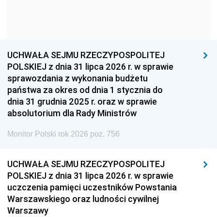
1963
1962
1961
1960
1959
1958
1957
1956
1955
UCHWAŁA SEJMU RZECZYPOSPOLITEJ
1954
1953
1952
POLSKIEJ z dnia 31 lipca 2026 r. w sprawie
1951
1950
1949
sprawozdania z wykonania budżetu
państwa za okres od dnia 1 stycznia do
1948
1947
1946
dnia 31 grudnia 2025 r. oraz w sprawie
1939
1938
1937
absolutorium dla Rady Ministrów
1936
1930
Monitor Polski rok 2026 poz. 756
UCHWAŁA SEJMU RZECZYPOSPOLITEJ
POLSKIEJ z dnia 31 lipca 2026 r. w sprawie
uczczenia pamięci uczestników Powstania
Warszawskiego oraz ludności cywilnej
Warszawy