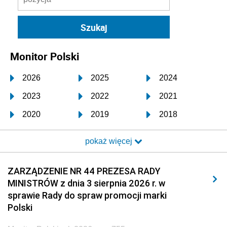
Monitor Polski
2026
2025
2024
2023
2022
2021
2020
2019
2018
2017
2016
2015
pokaż więcej
2014
2013
2012
2011
2010
2009
ZARZĄDZENIE NR 44 PREZESA RADY
MINISTRÓW z dnia 3 sierpnia 2026 r. w
2008
2007
2006
sprawie Rady do spraw promocji marki
2005
2004
2003
Polski
2002
2001
2000