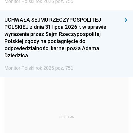
Monitor Polski rok 2026 poz. 755
1999
1998
1997
UCHWAŁA SEJMU RZECZYPOSPOLITEJ
1996
1995
1994
POLSKIEJ z dnia 31 lipca 2026 r. w sprawie
1993
1992
1991
wyrażenia przez Sejm Rzeczypospolitej
Polskiej zgody na pociągnięcie do
1990
1989
1988
odpowiedzialności karnej posła Adama
1987
1986
1985
Dziedzica
1984
1983
1982
Monitor Polski rok 2026 poz. 751
1981
1980
1979
1978
1977
1976
1975
1974
1973
1972
1971
1970
1969
1968
1967
REKLAMA
1966
1965
1964