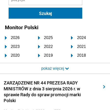
Monitor Polski
2026
2025
2024
2023
2022
2021
2020
2019
2018
2017
2016
2015
pokaż więcej
2014
2013
2012
2011
2010
2009
ZARZĄDZENIE NR 44 PREZESA RADY
MINISTRÓW z dnia 3 sierpnia 2026 r. w
2008
2007
2006
sprawie Rady do spraw promocji marki
2005
2004
2003
Polski
2002
2001
2000