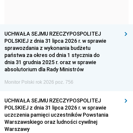
1963
1962
1961
1960
1959
1958
1957
1956
1955
UCHWAŁA SEJMU RZECZYPOSPOLITEJ
1954
1953
1952
POLSKIEJ z dnia 31 lipca 2026 r. w sprawie
1951
1950
1949
sprawozdania z wykonania budżetu
państwa za okres od dnia 1 stycznia do
1948
1947
1946
dnia 31 grudnia 2025 r. oraz w sprawie
1939
1938
1937
absolutorium dla Rady Ministrów
1936
1930
Monitor Polski rok 2026 poz. 756
UCHWAŁA SEJMU RZECZYPOSPOLITEJ
POLSKIEJ z dnia 31 lipca 2026 r. w sprawie
uczczenia pamięci uczestników Powstania
Warszawskiego oraz ludności cywilnej
Warszawy