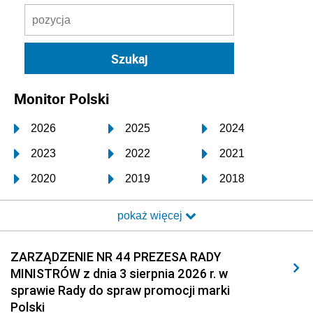
Monitor Polski
2026
2025
2024
2023
2022
2021
2020
2019
2018
2017
2016
2015
pokaż więcej
2014
2013
2012
2011
2010
2009
ZARZĄDZENIE NR 44 PREZESA RADY
MINISTRÓW z dnia 3 sierpnia 2026 r. w
2008
2007
2006
sprawie Rady do spraw promocji marki
2005
2004
2003
Polski