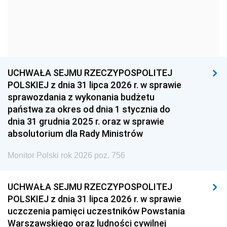
1966
1965
1964
1963
1962
1961
1960
1959
1958
1957
1956
1955
UCHWAŁA SEJMU RZECZYPOSPOLITEJ
1954
1953
1952
POLSKIEJ z dnia 31 lipca 2026 r. w sprawie
1951
1950
1949
sprawozdania z wykonania budżetu
państwa za okres od dnia 1 stycznia do
1948
1947
1946
dnia 31 grudnia 2025 r. oraz w sprawie
1939
1938
1937
absolutorium dla Rady Ministrów
1936
1930
Monitor Polski rok 2026 poz. 756
UCHWAŁA SEJMU RZECZYPOSPOLITEJ
POLSKIEJ z dnia 31 lipca 2026 r. w sprawie
uczczenia pamięci uczestników Powstania
Warszawskiego oraz ludności cywilnej