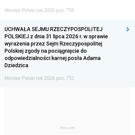
2002
2001
2000
Monitor Polski rok 2026 poz. 755
1999
1998
1997
UCHWAŁA SEJMU RZECZYPOSPOLITEJ
1996
1995
1994
POLSKIEJ z dnia 31 lipca 2026 r. w sprawie
1993
1992
1991
wyrażenia przez Sejm Rzeczypospolitej
Polskiej zgody na pociągnięcie do
1990
1989
1988
odpowiedzialności karnej posła Adama
1987
1986
1985
Dziedzica
1984
1983
1982
Monitor Polski rok 2026 poz. 751
1981
1980
1979
1978
1977
1976
1975
1974
1973
1972
1971
1970
1969
1968
1967
REKLAMA