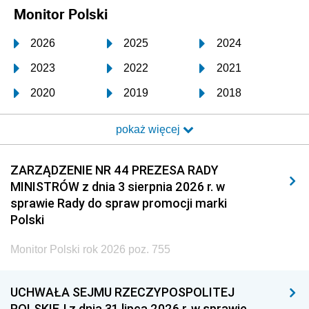
Monitor Polski
2026
2025
2024
2023
2022
2021
2020
2019
2018
2017
2016
2015
pokaż więcej
2014
2013
2012
2011
2010
2009
ZARZĄDZENIE NR 44 PREZESA RADY
MINISTRÓW z dnia 3 sierpnia 2026 r. w
2008
2007
2006
sprawie Rady do spraw promocji marki
2005
2004
2003
Polski
2002
2001
2000
Monitor Polski rok 2026 poz. 755
1999
1998
1997
UCHWAŁA SEJMU RZECZYPOSPOLITEJ
1996
1995
1994
POLSKIEJ z dnia 31 lipca 2026 r. w sprawie