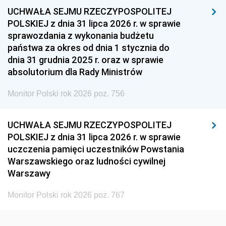
UCHWAŁA SEJMU RZECZYPOSPOLITEJ
1954
1953
1952
POLSKIEJ z dnia 31 lipca 2026 r. w sprawie
1951
1950
1949
sprawozdania z wykonania budżetu
państwa za okres od dnia 1 stycznia do
1948
1947
1946
dnia 31 grudnia 2025 r. oraz w sprawie
1939
1938
1937
absolutorium dla Rady Ministrów
1936
1930
Monitor Polski rok 2026 poz. 756
UCHWAŁA SEJMU RZECZYPOSPOLITEJ
POLSKIEJ z dnia 31 lipca 2026 r. w sprawie
uczczenia pamięci uczestników Powstania
Warszawskiego oraz ludności cywilnej
Warszawy
Monitor Polski rok 2026 poz. 767