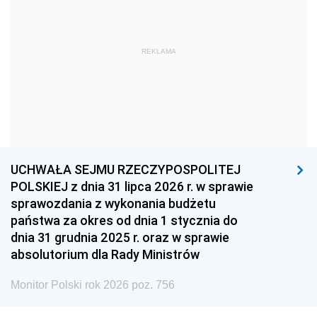
1966
1965
1964
1963
1962
1961
REKLAMA
1960
1959
1958
1957
1956
1955
1954
1953
1952
1951
1950
1949
1948
1947
1946
UCHWAŁA SEJMU RZECZYPOSPOLITEJ
1939
1938
1937
POLSKIEJ z dnia 31 lipca 2026 r. w sprawie
sprawozdania z wykonania budżetu
1936
1930
państwa za okres od dnia 1 stycznia do
dnia 31 grudnia 2025 r. oraz w sprawie
absolutorium dla Rady Ministrów
Monitor Polski rok 2026 poz. 756