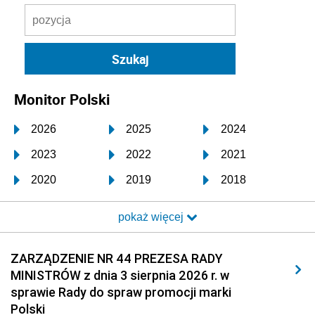
Monitor Polski
2026
2025
2024
2023
2022
2021
2020
2019
2018
2017
2016
2015
pokaż więcej
2014
2013
2012
2011
2010
2009
ZARZĄDZENIE NR 44 PREZESA RADY
MINISTRÓW z dnia 3 sierpnia 2026 r. w
2008
2007
2006
sprawie Rady do spraw promocji marki
2005
2004
2003
Polski