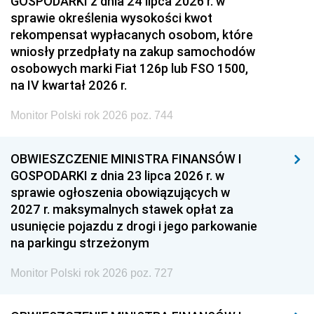
GOSPODARKI z dnia 24 lipca 2026 r. w
sprawie określenia wysokości kwot
rekompensat wypłacanych osobom, które
wniosły przedpłaty na zakup samochodów
osobowych marki Fiat 126p lub FSO 1500,
na IV kwartał 2026 r.
Monitor Polski rok 2026 poz. 744
OBWIESZCZENIE MINISTRA FINANSÓW I
GOSPODARKI z dnia 23 lipca 2026 r. w
sprawie ogłoszenia obowiązujących w
2027 r. maksymalnych stawek opłat za
usunięcie pojazdu z drogi i jego parkowanie
na parkingu strzeżonym
Monitor Polski rok 2026 poz. 727