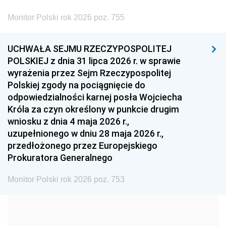
2002
2001
2000
Monitor Polski rok 2026 poz. 755
1999
1998
1997
UCHWAŁA SEJMU RZECZYPOSPOLITEJ
1996
1995
1994
POLSKIEJ z dnia 31 lipca 2026 r. w sprawie
1993
1992
1991
wyrażenia przez Sejm Rzeczypospolitej
Polskiej zgody na pociągnięcie do
1990
1989
1988
odpowiedzialności karnej posła Wojciecha
1987
1986
1985
Króla za czyn określony w punkcie drugim
wniosku z dnia 4 maja 2026 r.,
1984
1983
1982
uzupełnionego w dniu 28 maja 2026 r.,
1981
1980
1979
przedłożonego przez Europejskiego
Prokuratora Generalnego
1978
1977
1976
1975
1974
1973
Monitor Polski rok 2026 poz. 753
1972
1971
1970
1969
1968
1967