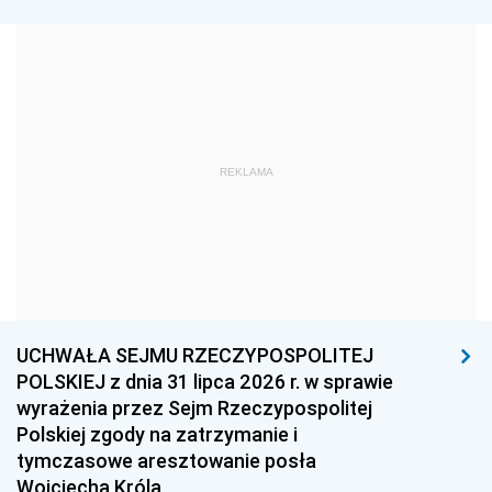
1981
1980
1979
1978
1977
1976
1975
1974
1973
1972
1971
1970
1969
1968
1967
REKLAMA
1966
1965
1964
1963
1962
1961
1960
1959
1958
1957
1956
1955
UCHWAŁA SEJMU RZECZYPOSPOLITEJ
1954
1953
1952
POLSKIEJ z dnia 31 lipca 2026 r. w sprawie
1951
1950
1949
wyrażenia przez Sejm Rzeczypospolitej
Polskiej zgody na zatrzymanie i
1948
1947
1946
tymczasowe aresztowanie posła
1939
1938
1937
Wojciecha Króla