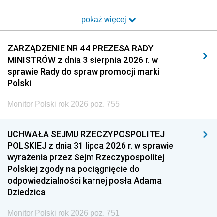
2017
2016
2015
pokaż więcej
2014
2013
2012
2011
2010
2009
ZARZĄDZENIE NR 44 PREZESA RADY
MINISTRÓW z dnia 3 sierpnia 2026 r. w
2008
2007
2006
sprawie Rady do spraw promocji marki
2005
2004
2003
Polski
2002
2001
2000
Monitor Polski rok 2026 poz. 755
1999
1998
1997
UCHWAŁA SEJMU RZECZYPOSPOLITEJ
1996
1995
1994
POLSKIEJ z dnia 31 lipca 2026 r. w sprawie
1993
1992
1991
wyrażenia przez Sejm Rzeczypospolitej
Polskiej zgody na pociągnięcie do
1990
1989
1988
odpowiedzialności karnej posła Adama
1987
1986
1985
Dziedzica
1984
1983
1982
Monitor Polski rok 2026 poz. 751