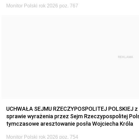
Monitor Polski rok 2026 poz. 767
REKLAMA
UCHWAŁA SEJMU RZECZYPOSPOLITEJ POLSKIEJ z dnia
sprawie wyrażenia przez Sejm Rzeczypospolitej Pols
tymczasowe aresztowanie posła Wojciecha Króla
Monitor Polski rok 2026 poz. 754