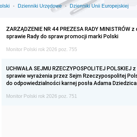
olski
Dzienniki Urzędowe
Dzienniki Unii Europejskiej
ZARZĄDZENIE NR 44 PREZESA RADY MINISTRÓW z dnia
sprawie Rady do spraw promocji marki Polski
Monitor Polski rok 2026 poz. 755
UCHWAŁA SEJMU RZECZYPOSPOLITEJ POLSKIEJ z dnia
sprawie wyrażenia przez Sejm Rzeczypospolitej Pols
do odpowiedzialności karnej posła Adama Dziedzica
Monitor Polski rok 2026 poz. 751