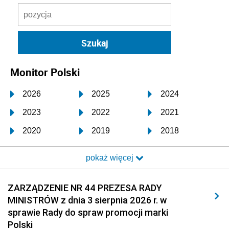
Monitor Polski
2026
2025
2024
2023
2022
2021
2020
2019
2018
2017
2016
2015
pokaż więcej
2014
2013
2012
2011
2010
2009
ZARZĄDZENIE NR 44 PREZESA RADY
MINISTRÓW z dnia 3 sierpnia 2026 r. w
2008
2007
2006
sprawie Rady do spraw promocji marki
2005
2004
2003
Polski