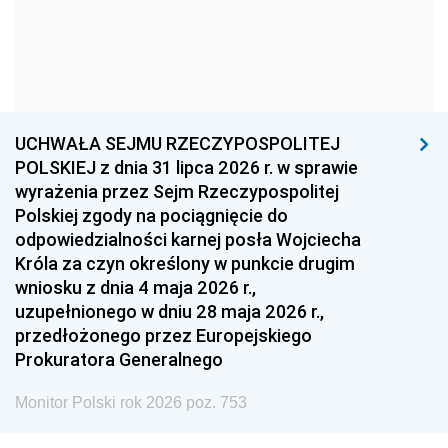
1966
1965
1964
1963
1962
1961
1960
1959
1958
1957
1956
1955
UCHWAŁA SEJMU RZECZYPOSPOLITEJ
1954
1953
1952
POLSKIEJ z dnia 31 lipca 2026 r. w sprawie
1951
1950
1949
wyrażenia przez Sejm Rzeczypospolitej
Polskiej zgody na pociągnięcie do
1948
1947
1946
odpowiedzialności karnej posła Wojciecha
1939
1938
1937
Króla za czyn określony w punkcie drugim
wniosku z dnia 4 maja 2026 r.,
1936
1930
uzupełnionego w dniu 28 maja 2026 r.,
przedłożonego przez Europejskiego
Prokuratora Generalnego
Monitor Polski rok 2026 poz. 753