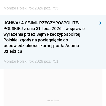
2002
2001
2000
Monitor Polski rok 2026 poz. 755
1999
1998
1997
UCHWAŁA SEJMU RZECZYPOSPOLITEJ
1996
1995
1994
POLSKIEJ z dnia 31 lipca 2026 r. w sprawie
1993
1992
1991
wyrażenia przez Sejm Rzeczypospolitej
Polskiej zgody na pociągnięcie do
1990
1989
1988
odpowiedzialności karnej posła Adama
1987
1986
1985
Dziedzica
1984
1983
1982
Monitor Polski rok 2026 poz. 751
1981
1980
1979
1978
1977
1976
1975
1974
1973
1972
1971
1970
1969
1968
1967
REKLAMA