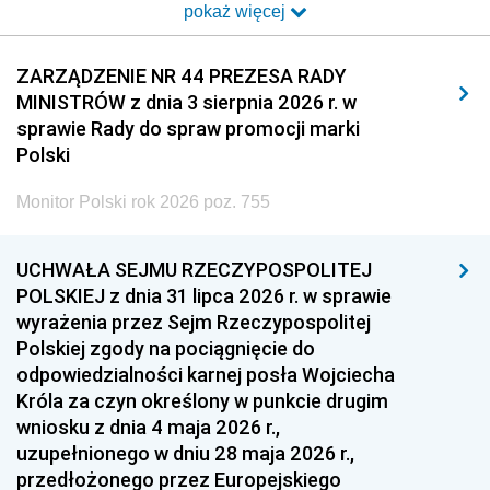
pokaż więcej
2014
2013
2012
2011
2010
2009
ZARZĄDZENIE NR 44 PREZESA RADY
MINISTRÓW z dnia 3 sierpnia 2026 r. w
2008
2007
2006
sprawie Rady do spraw promocji marki
2005
2004
2003
Polski
2002
2001
2000
Monitor Polski rok 2026 poz. 755
1999
1998
1997
UCHWAŁA SEJMU RZECZYPOSPOLITEJ
1996
1995
1994
POLSKIEJ z dnia 31 lipca 2026 r. w sprawie
1993
1992
1991
wyrażenia przez Sejm Rzeczypospolitej
Polskiej zgody na pociągnięcie do
1990
1989
1988
odpowiedzialności karnej posła Wojciecha
1987
1986
1985
Króla za czyn określony w punkcie drugim
wniosku z dnia 4 maja 2026 r.,
1984
1983
1982
uzupełnionego w dniu 28 maja 2026 r.,
1981
1980
1979
przedłożonego przez Europejskiego