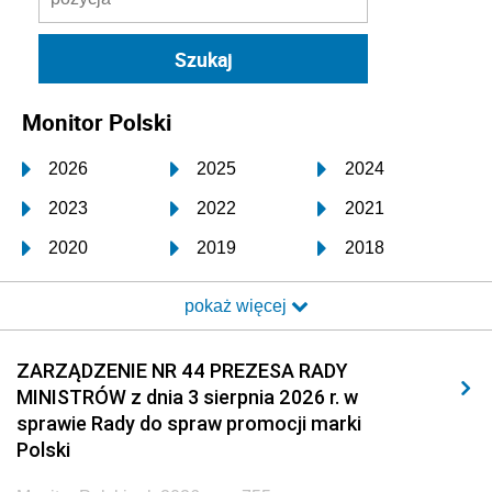
Monitor Polski
2026
2025
2024
2023
2022
2021
2020
2019
2018
2017
2016
2015
pokaż więcej
2014
2013
2012
2011
2010
2009
ZARZĄDZENIE NR 44 PREZESA RADY
MINISTRÓW z dnia 3 sierpnia 2026 r. w
2008
2007
2006
sprawie Rady do spraw promocji marki
2005
2004
2003
Polski
2002
2001
2000