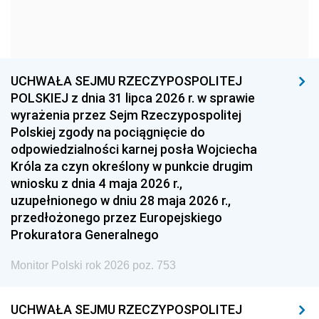
1963
1962
1961
1960
1959
1958
1957
1956
1955
UCHWAŁA SEJMU RZECZYPOSPOLITEJ
1954
1953
1952
POLSKIEJ z dnia 31 lipca 2026 r. w sprawie
1951
1950
1949
wyrażenia przez Sejm Rzeczypospolitej
Polskiej zgody na pociągnięcie do
1948
1947
1946
odpowiedzialności karnej posła Wojciecha
1939
1938
1937
Króla za czyn określony w punkcie drugim
wniosku z dnia 4 maja 2026 r.,
1936
1930
uzupełnionego w dniu 28 maja 2026 r.,
przedłożonego przez Europejskiego
Prokuratora Generalnego
Monitor Polski rok 2026 poz. 753
UCHWAŁA SEJMU RZECZYPOSPOLITEJ