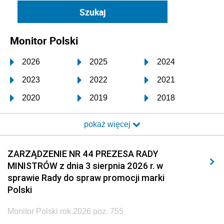
Monitor Polski
2026
2025
2024
2023
2022
2021
2020
2019
2018
2017
2016
2015
pokaż więcej
2014
2013
2012
2011
2010
2009
ZARZĄDZENIE NR 44 PREZESA RADY
MINISTRÓW z dnia 3 sierpnia 2026 r. w
2008
2007
2006
sprawie Rady do spraw promocji marki
2005
2004
2003
Polski
2002
2001
2000
Monitor Polski rok 2026 poz. 755
1999
1998
1997