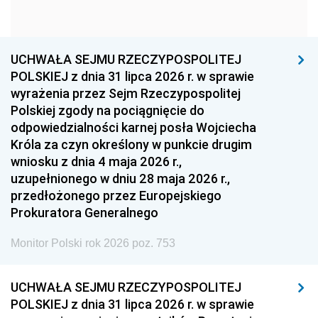
1960
1959
1958
1957
1956
1955
UCHWAŁA SEJMU RZECZYPOSPOLITEJ
1954
1953
1952
POLSKIEJ z dnia 31 lipca 2026 r. w sprawie
1951
1950
1949
wyrażenia przez Sejm Rzeczypospolitej
Polskiej zgody na pociągnięcie do
1948
1947
1946
odpowiedzialności karnej posła Wojciecha
1939
1938
1937
Króla za czyn określony w punkcie drugim
wniosku z dnia 4 maja 2026 r.,
1936
1930
uzupełnionego w dniu 28 maja 2026 r.,
przedłożonego przez Europejskiego
Prokuratora Generalnego
Monitor Polski rok 2026 poz. 753
UCHWAŁA SEJMU RZECZYPOSPOLITEJ
POLSKIEJ z dnia 31 lipca 2026 r. w sprawie