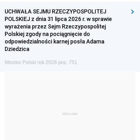
UCHWAŁA SEJMU RZECZYPOSPOLITEJ
1996
1995
1994
POLSKIEJ z dnia 31 lipca 2026 r. w sprawie
1993
1992
1991
wyrażenia przez Sejm Rzeczypospolitej
Polskiej zgody na pociągnięcie do
1990
1989
1988
odpowiedzialności karnej posła Adama
1987
1986
1985
Dziedzica
1984
1983
1982
Monitor Polski rok 2026 poz. 751
1981
1980
1979
1978
1977
1976
1975
1974
1973
1972
1971
1970
1969
1968
1967
REKLAMA
1966
1965
1964
1963
1962
1961