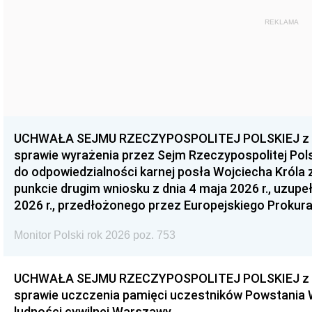
REKLAMA
UCHWAŁA SEJMU RZECZYPOSPOLITEJ POLSKIEJ z dnia
sprawie wyrażenia przez Sejm Rzeczypospolitej Pols
do odpowiedzialności karnej posła Wojciecha Króla 
punkcie drugim wniosku z dnia 4 maja 2026 r., uzupe
2026 r., przedłożonego przez Europejskiego Prokur
Monitor Polski rok 2026 poz. 753
UCHWAŁA SEJMU RZECZYPOSPOLITEJ POLSKIEJ z dnia
sprawie uczczenia pamięci uczestników Powstania
ludności cywilnej Warszawy