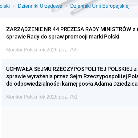
olski
Dzienniki Urzędowe
Dzienniki Unii Europejskiej
ZARZĄDZENIE NR 44 PREZESA RADY MINISTRÓW z dnia
sprawie Rady do spraw promocji marki Polski
Monitor Polski rok 2026 poz. 755
UCHWAŁA SEJMU RZECZYPOSPOLITEJ POLSKIEJ z dnia
sprawie wyrażenia przez Sejm Rzeczypospolitej Pols
do odpowiedzialności karnej posła Adama Dziedzica
Monitor Polski rok 2026 poz. 751