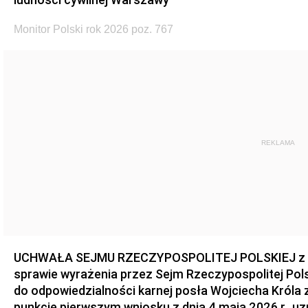
Monitor Polski rok 2026 poz. 767
REKLAMA
UCHWAŁA SEJMU RZECZYPOSPOLITEJ POLSKIEJ z dnia
sprawie wyrażenia przez Sejm Rzeczypospolitej Pols
do odpowiedzialności karnej posła Wojciecha Króla 
punkcie pierwszym wniosku z dnia 4 maja 2026 r., u