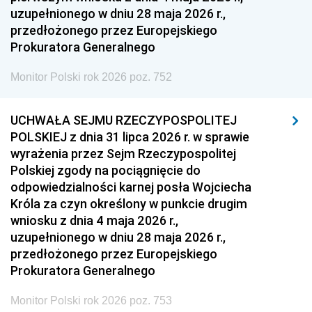
uzupełnionego w dniu 28 maja 2026 r.,
1936
1930
przedłożonego przez Europejskiego
Prokuratora Generalnego
Monitor Polski rok 2026 poz. 752
UCHWAŁA SEJMU RZECZYPOSPOLITEJ
POLSKIEJ z dnia 31 lipca 2026 r. w sprawie
wyrażenia przez Sejm Rzeczypospolitej
Polskiej zgody na pociągnięcie do
odpowiedzialności karnej posła Wojciecha
Króla za czyn określony w punkcie drugim
wniosku z dnia 4 maja 2026 r.,
uzupełnionego w dniu 28 maja 2026 r.,
przedłożonego przez Europejskiego
Prokuratora Generalnego
Monitor Polski rok 2026 poz. 753