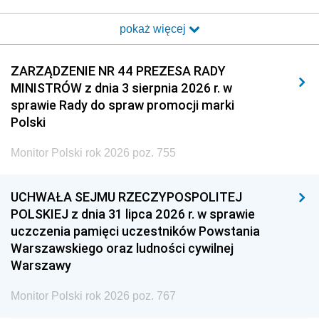
2017
2016
2015
pokaż więcej
2014
2013
2012
2011
2010
2009
ZARZĄDZENIE NR 44 PREZESA RADY
MINISTRÓW z dnia 3 sierpnia 2026 r. w
2008
2007
2006
sprawie Rady do spraw promocji marki
2005
2004
2003
Polski
2002
2001
2000
Monitor Polski rok 2026 poz. 755
1999
1998
1997
UCHWAŁA SEJMU RZECZYPOSPOLITEJ
1996
1995
1994
POLSKIEJ z dnia 31 lipca 2026 r. w sprawie
1993
1992
1991
uczczenia pamięci uczestników Powstania
Warszawskiego oraz ludności cywilnej
1990
1989
1988
Warszawy
1987
1986
1985
Monitor Polski rok 2026 poz. 767
1984
1983
1982