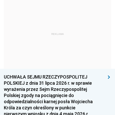
1981
1980
1979
1978
1977
1976
1975
1974
1973
1972
1971
1970
REKLAMA
1969
1968
1967
1966
1965
1964
1963
1962
1961
1960
1959
1958
1957
1956
1955
UCHWAŁA SEJMU RZECZYPOSPOLITEJ
POLSKIEJ z dnia 31 lipca 2026 r. w sprawie
1954
1953
1952
wyrażenia przez Sejm Rzeczypospolitej
1951
1950
1949
Polskiej zgody na pociągnięcie do
odpowiedzialności karnej posła Wojciecha
1948
1947
1946
Króla za czyn określony w punkcie
1939
1938
1937
pierwszym wniosku z dnia 4 maja 2026 r.,