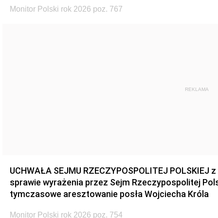
Monitor Polski rok 2026 poz. 767
REKLAMA
UCHWAŁA SEJMU RZECZYPOSPOLITEJ POLSKIEJ z dnia
sprawie wyrażenia przez Sejm Rzeczypospolitej Pols
tymczasowe aresztowanie posła Wojciecha Króla
Monitor Polski rok 2026 poz. 754