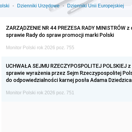
olski
Dzienniki Urzędowe
Dzienniki Unii Europejskiej
ZARZĄDZENIE NR 44 PREZESA RADY MINISTRÓW z dnia
sprawie Rady do spraw promocji marki Polski
Monitor Polski rok 2026 poz. 755
UCHWAŁA SEJMU RZECZYPOSPOLITEJ POLSKIEJ z dnia
sprawie wyrażenia przez Sejm Rzeczypospolitej Pols
do odpowiedzialności karnej posła Adama Dziedzica
Monitor Polski rok 2026 poz. 751