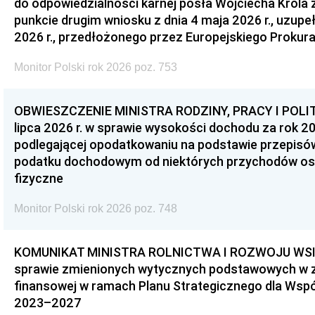
do odpowiedzialności karnej posła Wojciecha Króla 
punkcie drugim wniosku z dnia 4 maja 2026 r., uzupe
2026 r., przedłożonego przez Europejskiego Prokur
Monitor Polski rok 2026 poz. 753
OBWIESZCZENIE MINISTRA RODZINY, PRACY I POLIT
lipca 2026 r. w sprawie wysokości dochodu za rok 20
podlegającej opodatkowaniu na podstawie przepis
podatku dochodowym od niektórych przychodów os
fizyczne
Monitor Polski rok 2026 poz. 748
KOMUNIKAT MINISTRA ROLNICTWA I ROZWOJU WSI z d
sprawie zmienionych wytycznych podstawowych w 
finansowej w ramach Planu Strategicznego dla Wspóln
2023–2027