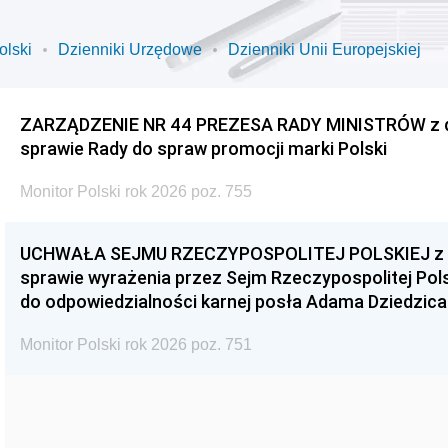
olski
Dzienniki Urzędowe
Dzienniki Unii Europejskiej
ZARZĄDZENIE NR 44 PREZESA RADY MINISTRÓW z dnia
sprawie Rady do spraw promocji marki Polski
Monitor Polski rok 2026 poz. 755
UCHWAŁA SEJMU RZECZYPOSPOLITEJ POLSKIEJ z dnia
sprawie wyrażenia przez Sejm Rzeczypospolitej Pols
do odpowiedzialności karnej posła Adama Dziedzica
Monitor Polski rok 2026 poz. 751