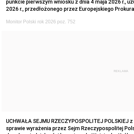
punkcie pierwszym wniosku z dnia 4 maja 2026 r., u
2026 r., przedłożonego przez Europejskiego Prokur
Monitor Polski rok 2026 poz. 752
REKLAMA
UCHWAŁA SEJMU RZECZYPOSPOLITEJ POLSKIEJ z dnia
sprawie wyrażenia przez Sejm Rzeczypospolitej Pols