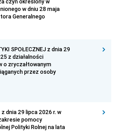
za czyn określony w
łnionego w dniu 28 maja
atora Generalnego
YKI SPOŁECZNEJ z dnia 29
25 z działalności
ów o zryczałtowanym
iąganych przez osoby
nia 29 lipca 2026 r. w
zakresie pomocy
ej Polityki Rolnej na lata