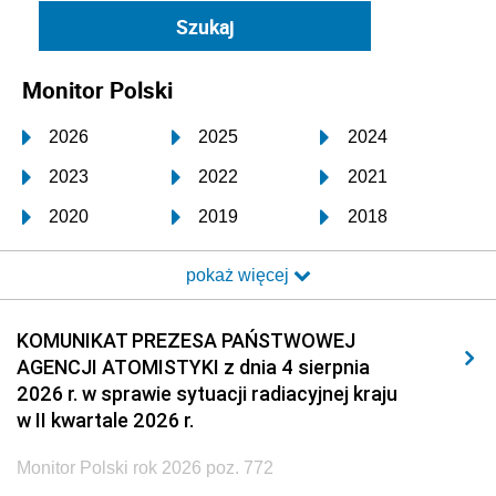
Monitor Polski
2026
2025
2024
2023
2022
2021
2020
2019
2018
2017
2016
2015
pokaż więcej
2014
2013
2012
2011
2010
2009
KOMUNIKAT PREZESA PAŃSTWOWEJ
AGENCJI ATOMISTYKI z dnia 4 sierpnia
2008
2007
2006
2026 r. w sprawie sytuacji radiacyjnej kraju
2005
2004
2003
w II kwartale 2026 r.
2002
2001
2000
Monitor Polski rok 2026 poz. 772
1999
1998
1997