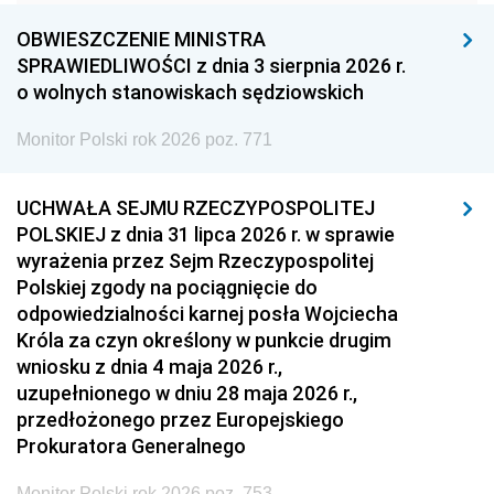
1960
1959
1958
OBWIESZCZENIE MINISTRA
1957
1956
1955
SPRAWIEDLIWOŚCI z dnia 3 sierpnia 2026 r.
o wolnych stanowiskach sędziowskich
1954
1953
1952
Monitor Polski rok 2026 poz. 771
1951
1950
1949
1948
1947
1946
UCHWAŁA SEJMU RZECZYPOSPOLITEJ
1939
1938
1937
POLSKIEJ z dnia 31 lipca 2026 r. w sprawie
wyrażenia przez Sejm Rzeczypospolitej
1936
1930
Polskiej zgody na pociągnięcie do
odpowiedzialności karnej posła Wojciecha
Króla za czyn określony w punkcie drugim
wniosku z dnia 4 maja 2026 r.,
uzupełnionego w dniu 28 maja 2026 r.,
przedłożonego przez Europejskiego
Prokuratora Generalnego
Monitor Polski rok 2026 poz. 753