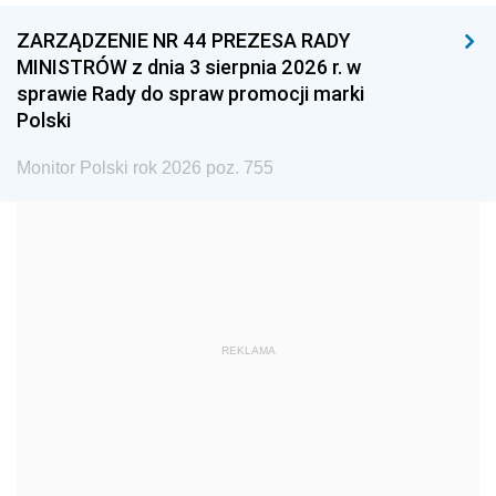
ZARZĄDZENIE NR 44 PREZESA RADY
1996
1995
1994
MINISTRÓW z dnia 3 sierpnia 2026 r. w
1993
1992
1991
sprawie Rady do spraw promocji marki
Polski
1990
1989
1988
1987
1986
1985
Monitor Polski rok 2026 poz. 755
1984
1983
1982
1981
1980
1979
1978
1977
1976
1975
1974
1973
REKLAMA
1972
1971
1970
1969
1968
1967
1966
1965
1964
1963
1962
1961