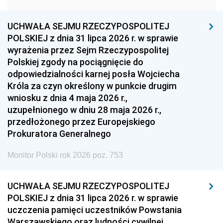
1957
1956
1955
UCHWAŁA SEJMU RZECZYPOSPOLITEJ
1954
1953
1952
POLSKIEJ z dnia 31 lipca 2026 r. w sprawie
1951
1950
1949
wyrażenia przez Sejm Rzeczypospolitej
Polskiej zgody na pociągnięcie do
1948
1947
1946
odpowiedzialności karnej posła Wojciecha
1939
1938
1937
Króla za czyn określony w punkcie drugim
wniosku z dnia 4 maja 2026 r.,
1936
1930
uzupełnionego w dniu 28 maja 2026 r.,
przedłożonego przez Europejskiego
Prokuratora Generalnego
Monitor Polski rok 2026 poz. 753
UCHWAŁA SEJMU RZECZYPOSPOLITEJ
POLSKIEJ z dnia 31 lipca 2026 r. w sprawie
uczczenia pamięci uczestników Powstania
Warszawskiego oraz ludności cywilnej