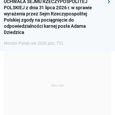
UCHWAŁA SEJMU RZECZYPOSPOLITEJ
1996
1995
1994
POLSKIEJ z dnia 31 lipca 2026 r. w sprawie
1993
1992
1991
wyrażenia przez Sejm Rzeczypospolitej
Polskiej zgody na pociągnięcie do
1990
1989
1988
odpowiedzialności karnej posła Adama
1987
1986
1985
Dziedzica
1984
1983
1982
Monitor Polski rok 2026 poz. 751
1981
1980
1979
1978
1977
1976
1975
1974
1973
1972
1971
1970
1969
1968
1967
REKLAMA
1966
1965
1964
1963
1962
1961
1960
1959
1958