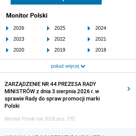
Monitor Polski
2026
2025
2024
2023
2022
2021
2020
2019
2018
2017
2016
2015
pokaż więcej
2014
2013
2012
2011
2010
2009
ZARZĄDZENIE NR 44 PREZESA RADY
MINISTRÓW z dnia 3 sierpnia 2026 r. w
2008
2007
2006
sprawie Rady do spraw promocji marki
2005
2004
2003
Polski
2002
2001
2000
Monitor Polski rok 2026 poz. 755
1999
1998
1997