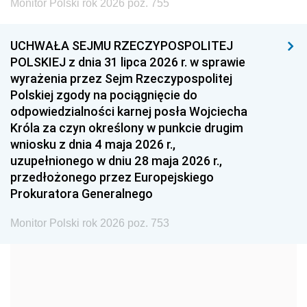
Monitor Polski rok 2026 poz. 755
1999
1998
1997
UCHWAŁA SEJMU RZECZYPOSPOLITEJ
1996
1995
1994
POLSKIEJ z dnia 31 lipca 2026 r. w sprawie
1993
1992
1991
wyrażenia przez Sejm Rzeczypospolitej
Polskiej zgody na pociągnięcie do
1990
1989
1988
odpowiedzialności karnej posła Wojciecha
1987
1986
1985
Króla za czyn określony w punkcie drugim
wniosku z dnia 4 maja 2026 r.,
1984
1983
1982
uzupełnionego w dniu 28 maja 2026 r.,
1981
1980
1979
przedłożonego przez Europejskiego
Prokuratora Generalnego
1978
1977
1976
1975
1974
1973
Monitor Polski rok 2026 poz. 753
1972
1971
1970
1969
1968
1967
1966
1965
1964