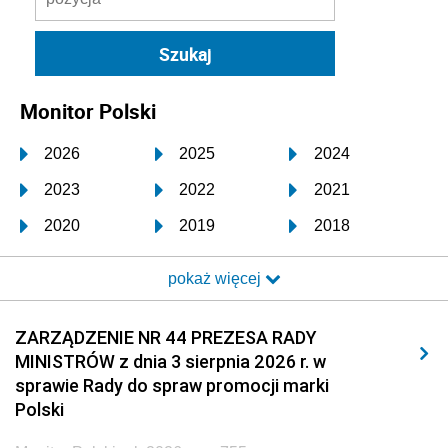
Monitor Polski
2026
2025
2024
2023
2022
2021
2020
2019
2018
2017
2016
2015
pokaż więcej
2014
2013
2012
2011
2010
2009
ZARZĄDZENIE NR 44 PREZESA RADY
MINISTRÓW z dnia 3 sierpnia 2026 r. w
2008
2007
2006
sprawie Rady do spraw promocji marki
2005
2004
2003
Polski
2002
2001
2000