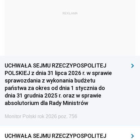
1963
1962
1961
REKLAMA
1960
1959
1958
1957
1956
1955
1954
1953
1952
1951
1950
1949
1948
1947
1946
UCHWAŁA SEJMU RZECZYPOSPOLITEJ
1939
1938
1937
POLSKIEJ z dnia 31 lipca 2026 r. w sprawie
sprawozdania z wykonania budżetu
1936
1930
państwa za okres od dnia 1 stycznia do
dnia 31 grudnia 2025 r. oraz w sprawie
absolutorium dla Rady Ministrów
Monitor Polski rok 2026 poz. 756
UCHWAŁA SEJMU RZECZYPOSPOLITEJ