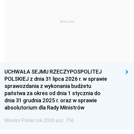
1966
1965
1964
1963
1962
1961
REKLAMA
1960
1959
1958
1957
1956
1955
1954
1953
1952
1951
1950
1949
1948
1947
1946
UCHWAŁA SEJMU RZECZYPOSPOLITEJ
1939
1938
1937
POLSKIEJ z dnia 31 lipca 2026 r. w sprawie
sprawozdania z wykonania budżetu
1936
1930
państwa za okres od dnia 1 stycznia do
dnia 31 grudnia 2025 r. oraz w sprawie
absolutorium dla Rady Ministrów
Monitor Polski rok 2026 poz. 756