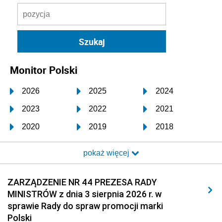
Monitor Polski
2026
2025
2024
2023
2022
2021
2020
2019
2018
2017
2016
2015
pokaż więcej
2014
2013
2012
2011
2010
2009
ZARZĄDZENIE NR 44 PREZESA RADY
MINISTRÓW z dnia 3 sierpnia 2026 r. w
2008
2007
2006
sprawie Rady do spraw promocji marki
2005
2004
2003
Polski