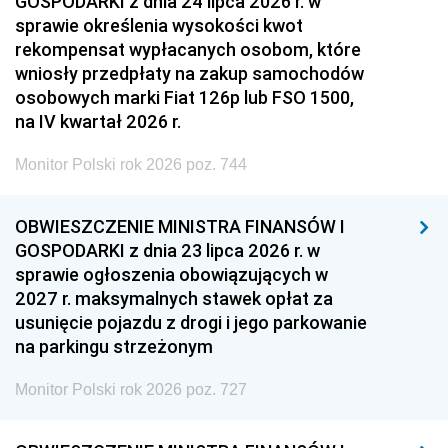
GOSPODARKI z dnia 24 lipca 2026 r. w
sprawie określenia wysokości kwot
rekompensat wypłacanych osobom, które
wniosły przedpłaty na zakup samochodów
osobowych marki Fiat 126p lub FSO 1500,
na IV kwartał 2026 r.
Monitor Polski rok 2026 poz. 744
OBWIESZCZENIE MINISTRA FINANSÓW I
GOSPODARKI z dnia 23 lipca 2026 r. w
sprawie ogłoszenia obowiązujących w
2027 r. maksymalnych stawek opłat za
usunięcie pojazdu z drogi i jego parkowanie
na parkingu strzeżonym
Monitor Polski rok 2026 poz. 727