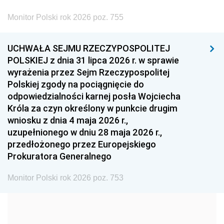
2002
2001
2000
Monitor Polski rok 2026 poz. 755
1999
1998
1997
UCHWAŁA SEJMU RZECZYPOSPOLITEJ
1996
1995
1994
POLSKIEJ z dnia 31 lipca 2026 r. w sprawie
1993
1992
1991
wyrażenia przez Sejm Rzeczypospolitej
Polskiej zgody na pociągnięcie do
1990
1989
1988
odpowiedzialności karnej posła Wojciecha
1987
1986
1985
Króla za czyn określony w punkcie drugim
wniosku z dnia 4 maja 2026 r.,
1984
1983
1982
uzupełnionego w dniu 28 maja 2026 r.,
1981
1980
1979
przedłożonego przez Europejskiego
Prokuratora Generalnego
1978
1977
1976
1975
1974
1973
Monitor Polski rok 2026 poz. 753
1972
1971
1970
1969
1968
1967