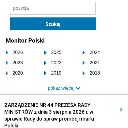
Monitor Polski
2026
2025
2024
2023
2022
2021
2020
2019
2018
2017
2016
2015
pokaż więcej
2014
2013
2012
2011
2010
2009
ZARZĄDZENIE NR 44 PREZESA RADY
MINISTRÓW z dnia 3 sierpnia 2026 r. w
2008
2007
2006
sprawie Rady do spraw promocji marki
2005
2004
2003
Polski