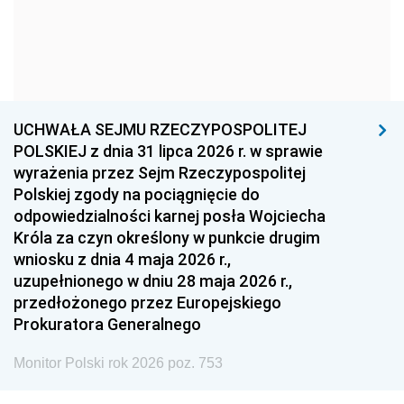
1966
1965
1964
1963
1962
1961
1960
1959
1958
1957
1956
1955
UCHWAŁA SEJMU RZECZYPOSPOLITEJ
1954
1953
1952
POLSKIEJ z dnia 31 lipca 2026 r. w sprawie
1951
1950
1949
wyrażenia przez Sejm Rzeczypospolitej
Polskiej zgody na pociągnięcie do
1948
1947
1946
odpowiedzialności karnej posła Wojciecha
1939
1938
1937
Króla za czyn określony w punkcie drugim
wniosku z dnia 4 maja 2026 r.,
1936
1930
uzupełnionego w dniu 28 maja 2026 r.,
przedłożonego przez Europejskiego
Prokuratora Generalnego
Monitor Polski rok 2026 poz. 753