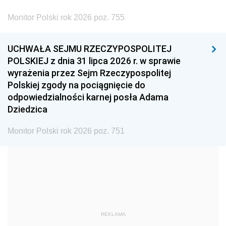
2002
2001
2000
Monitor Polski rok 2026 poz. 755
1999
1998
1997
UCHWAŁA SEJMU RZECZYPOSPOLITEJ
1996
1995
1994
POLSKIEJ z dnia 31 lipca 2026 r. w sprawie
1993
1992
1991
wyrażenia przez Sejm Rzeczypospolitej
Polskiej zgody na pociągnięcie do
1990
1989
1988
odpowiedzialności karnej posła Adama
1987
1986
1985
Dziedzica
1984
1983
1982
Monitor Polski rok 2026 poz. 751
1981
1980
1979
1978
1977
1976
1975
1974
1973
1972
1971
1970
1969
1968
1967
REKLAMA