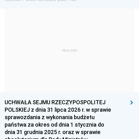
1972
1971
1970
1969
1968
1967
1966
1965
1964
1963
1962
1961
REKLAMA
1960
1959
1958
1957
1956
1955
1954
1953
1952
1951
1950
1949
1948
1947
1946
UCHWAŁA SEJMU RZECZYPOSPOLITEJ
1939
1938
1937
POLSKIEJ z dnia 31 lipca 2026 r. w sprawie
sprawozdania z wykonania budżetu
1936
1930
państwa za okres od dnia 1 stycznia do
dnia 31 grudnia 2025 r. oraz w sprawie