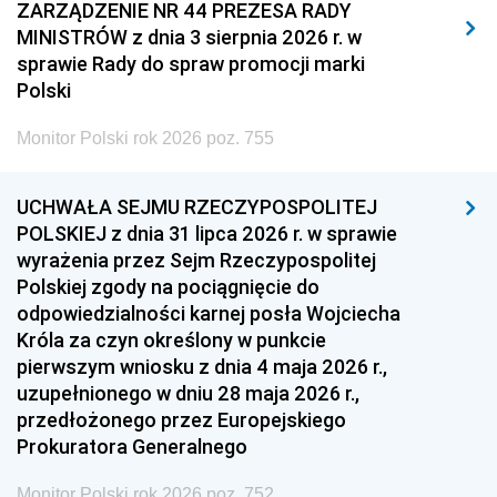
2011
2010
2009
ZARZĄDZENIE NR 44 PREZESA RADY
MINISTRÓW z dnia 3 sierpnia 2026 r. w
2008
2007
2006
sprawie Rady do spraw promocji marki
2005
2004
2003
Polski
2002
2001
2000
Monitor Polski rok 2026 poz. 755
1999
1998
1997
UCHWAŁA SEJMU RZECZYPOSPOLITEJ
1996
1995
1994
POLSKIEJ z dnia 31 lipca 2026 r. w sprawie
1993
1992
1991
wyrażenia przez Sejm Rzeczypospolitej
Polskiej zgody na pociągnięcie do
1990
1989
1988
odpowiedzialności karnej posła Wojciecha
1987
1986
1985
Króla za czyn określony w punkcie
pierwszym wniosku z dnia 4 maja 2026 r.,
1984
1983
1982
uzupełnionego w dniu 28 maja 2026 r.,
1981
1980
1979
przedłożonego przez Europejskiego
Prokuratora Generalnego
1978
1977
1976
1975
1974
1973
Monitor Polski rok 2026 poz. 752