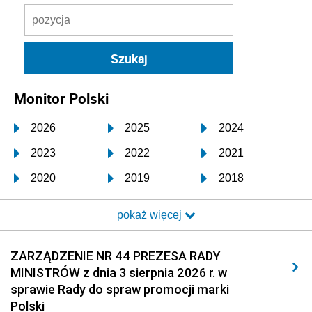
Monitor Polski
2026
2025
2024
2023
2022
2021
2020
2019
2018
2017
2016
2015
pokaż więcej
2014
2013
2012
2011
2010
2009
ZARZĄDZENIE NR 44 PREZESA RADY
MINISTRÓW z dnia 3 sierpnia 2026 r. w
2008
2007
2006
sprawie Rady do spraw promocji marki
2005
2004
2003
Polski