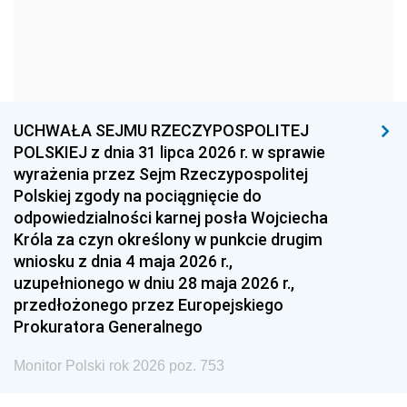
1966
1965
1964
1963
1962
1961
1960
1959
1958
1957
1956
1955
UCHWAŁA SEJMU RZECZYPOSPOLITEJ
1954
1953
1952
POLSKIEJ z dnia 31 lipca 2026 r. w sprawie
1951
1950
1949
wyrażenia przez Sejm Rzeczypospolitej
Polskiej zgody na pociągnięcie do
1948
1947
1946
odpowiedzialności karnej posła Wojciecha
1939
1938
1937
Króla za czyn określony w punkcie drugim
wniosku z dnia 4 maja 2026 r.,
1936
1930
uzupełnionego w dniu 28 maja 2026 r.,
przedłożonego przez Europejskiego
Prokuratora Generalnego
Monitor Polski rok 2026 poz. 753