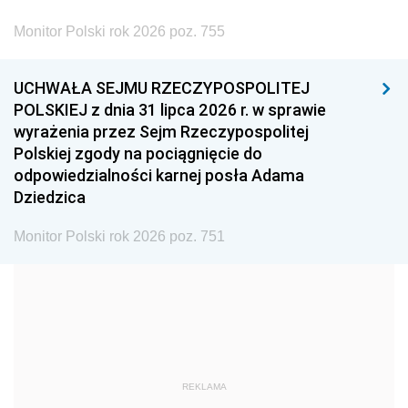
2002
2001
2000
Monitor Polski rok 2026 poz. 755
1999
1998
1997
UCHWAŁA SEJMU RZECZYPOSPOLITEJ
1996
1995
1994
POLSKIEJ z dnia 31 lipca 2026 r. w sprawie
1993
1992
1991
wyrażenia przez Sejm Rzeczypospolitej
Polskiej zgody na pociągnięcie do
1990
1989
1988
odpowiedzialności karnej posła Adama
1987
1986
1985
Dziedzica
1984
1983
1982
Monitor Polski rok 2026 poz. 751
1981
1980
1979
1978
1977
1976
1975
1974
1973
1972
1971
1970
1969
1968
1967
REKLAMA