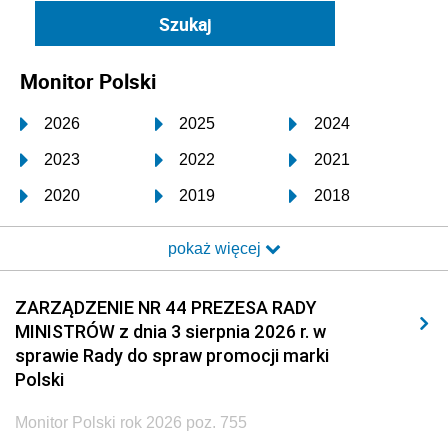
Monitor Polski
2026
2025
2024
2023
2022
2021
2020
2019
2018
2017
2016
2015
pokaż więcej
2014
2013
2012
2011
2010
2009
ZARZĄDZENIE NR 44 PREZESA RADY
MINISTRÓW z dnia 3 sierpnia 2026 r. w
2008
2007
2006
sprawie Rady do spraw promocji marki
2005
2004
2003
Polski
2002
2001
2000
Monitor Polski rok 2026 poz. 755
1999
1998
1997