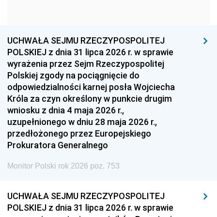
1960
1959
1958
1957
1956
1955
UCHWAŁA SEJMU RZECZYPOSPOLITEJ
1954
1953
1952
POLSKIEJ z dnia 31 lipca 2026 r. w sprawie
1951
1950
1949
wyrażenia przez Sejm Rzeczypospolitej
Polskiej zgody na pociągnięcie do
1948
1947
1946
odpowiedzialności karnej posła Wojciecha
1939
1938
1937
Króla za czyn określony w punkcie drugim
wniosku z dnia 4 maja 2026 r.,
1936
1930
uzupełnionego w dniu 28 maja 2026 r.,
przedłożonego przez Europejskiego
Prokuratora Generalnego
Monitor Polski rok 2026 poz. 753
UCHWAŁA SEJMU RZECZYPOSPOLITEJ
POLSKIEJ z dnia 31 lipca 2026 r. w sprawie