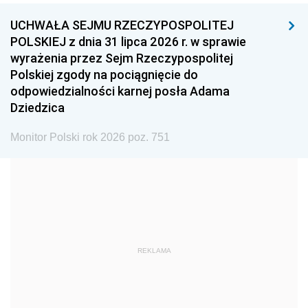
UCHWAŁA SEJMU RZECZYPOSPOLITEJ
1996
1995
1994
POLSKIEJ z dnia 31 lipca 2026 r. w sprawie
1993
1992
1991
wyrażenia przez Sejm Rzeczypospolitej
Polskiej zgody na pociągnięcie do
1990
1989
1988
odpowiedzialności karnej posła Adama
1987
1986
1985
Dziedzica
1984
1983
1982
Monitor Polski rok 2026 poz. 751
1981
1980
1979
1978
1977
1976
1975
1974
1973
1972
1971
1970
1969
1968
1967
REKLAMA
1966
1965
1964
1963
1962
1961