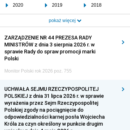
2020
2019
2018
2017
2016
2015
pokaż więcej
2014
2013
2012
2011
2010
2009
ZARZĄDZENIE NR 44 PREZESA RADY
MINISTRÓW z dnia 3 sierpnia 2026 r. w
2008
2007
2006
sprawie Rady do spraw promocji marki
2005
2004
2003
Polski
2002
2001
2000
Monitor Polski rok 2026 poz. 755
1999
1998
1997
UCHWAŁA SEJMU RZECZYPOSPOLITEJ
1996
1995
1994
POLSKIEJ z dnia 31 lipca 2026 r. w sprawie
1993
1992
1991
wyrażenia przez Sejm Rzeczypospolitej
Polskiej zgody na pociągnięcie do
1990
1989
1988
odpowiedzialności karnej posła Wojciecha
1987
1986
1985
Króla za czyn określony w punkcie drugim