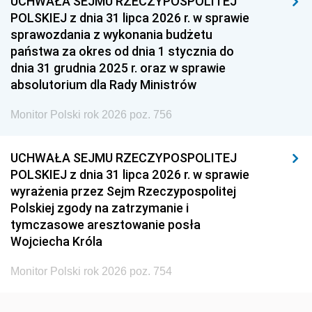
UCHWAŁA SEJMU RZECZYPOSPOLITEJ
1939
1938
1937
POLSKIEJ z dnia 31 lipca 2026 r. w sprawie
sprawozdania z wykonania budżetu
1936
1930
państwa za okres od dnia 1 stycznia do
dnia 31 grudnia 2025 r. oraz w sprawie
absolutorium dla Rady Ministrów
Monitor Polski rok 2026 poz. 756
UCHWAŁA SEJMU RZECZYPOSPOLITEJ
POLSKIEJ z dnia 31 lipca 2026 r. w sprawie
wyrażenia przez Sejm Rzeczypospolitej
Polskiej zgody na zatrzymanie i
tymczasowe aresztowanie posła
Wojciecha Króla
Monitor Polski rok 2026 poz. 754