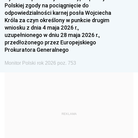
Polskiej zgody na pociągnięcie do
1990
1989
1988
odpowiedzialności karnej posła Wojciecha
1987
1986
1985
Króla za czyn określony w punkcie drugim
wniosku z dnia 4 maja 2026 r.,
1984
1983
1982
uzupełnionego w dniu 28 maja 2026 r.,
1981
1980
1979
przedłożonego przez Europejskiego
Prokuratora Generalnego
1978
1977
1976
1975
1974
1973
Monitor Polski rok 2026 poz. 753
1972
1971
1970
1969
1968
1967
1966
1965
1964
1963
1962
1961
REKLAMA
1960
1959
1958
1957
1956
1955