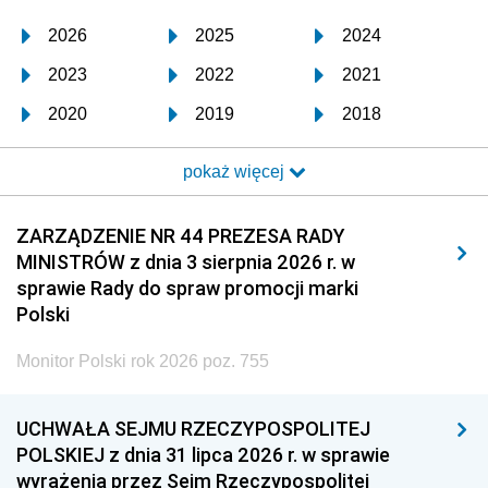
2026
2025
2024
2023
2022
2021
2020
2019
2018
2017
2016
2015
pokaż więcej
2014
2013
2012
2011
2010
2009
ZARZĄDZENIE NR 44 PREZESA RADY
MINISTRÓW z dnia 3 sierpnia 2026 r. w
2008
2007
2006
sprawie Rady do spraw promocji marki
2005
2004
2003
Polski
2002
2001
2000
Monitor Polski rok 2026 poz. 755
1999
1998
1997
UCHWAŁA SEJMU RZECZYPOSPOLITEJ
1996
1995
1994
POLSKIEJ z dnia 31 lipca 2026 r. w sprawie
1993
1992
1991
wyrażenia przez Sejm Rzeczypospolitej