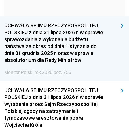
1954
1953
1952
1951
1950
1949
1948
1947
1946
UCHWAŁA SEJMU RZECZYPOSPOLITEJ
1939
1938
1937
POLSKIEJ z dnia 31 lipca 2026 r. w sprawie
sprawozdania z wykonania budżetu
1936
1930
państwa za okres od dnia 1 stycznia do
dnia 31 grudnia 2025 r. oraz w sprawie
absolutorium dla Rady Ministrów
Monitor Polski rok 2026 poz. 756
UCHWAŁA SEJMU RZECZYPOSPOLITEJ
POLSKIEJ z dnia 31 lipca 2026 r. w sprawie
wyrażenia przez Sejm Rzeczypospolitej
Polskiej zgody na zatrzymanie i
tymczasowe aresztowanie posła
Wojciecha Króla