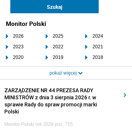
Monitor Polski
2026
2025
2024
2023
2022
2021
2020
2019
2018
2017
2016
2015
pokaż więcej
2014
2013
2012
2011
2010
2009
ZARZĄDZENIE NR 44 PREZESA RADY
MINISTRÓW z dnia 3 sierpnia 2026 r. w
2008
2007
2006
sprawie Rady do spraw promocji marki
2005
2004
2003
Polski
2002
2001
2000
Monitor Polski rok 2026 poz. 755
1999
1998
1997