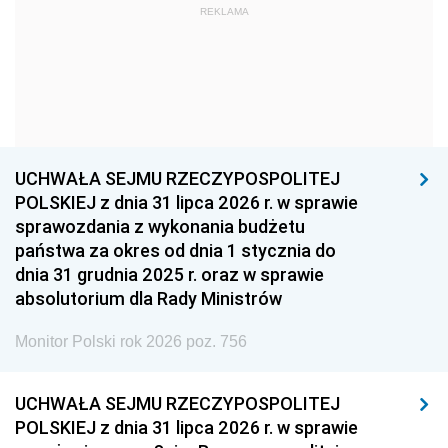
REKLAMA
1960
1959
1958
1957
1956
1955
1954
1953
1952
1951
1950
1949
1948
1947
1946
UCHWAŁA SEJMU RZECZYPOSPOLITEJ
1939
1938
1937
POLSKIEJ z dnia 31 lipca 2026 r. w sprawie
sprawozdania z wykonania budżetu
1936
1930
państwa za okres od dnia 1 stycznia do
dnia 31 grudnia 2025 r. oraz w sprawie
absolutorium dla Rady Ministrów
Monitor Polski rok 2026 poz. 756
UCHWAŁA SEJMU RZECZYPOSPOLITEJ
POLSKIEJ z dnia 31 lipca 2026 r. w sprawie