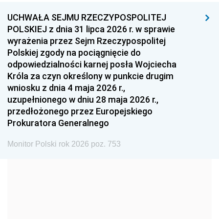
UCHWAŁA SEJMU RZECZYPOSPOLITEJ
1996
1995
1994
POLSKIEJ z dnia 31 lipca 2026 r. w sprawie
1993
1992
1991
wyrażenia przez Sejm Rzeczypospolitej
Polskiej zgody na pociągnięcie do
1990
1989
1988
odpowiedzialności karnej posła Wojciecha
1987
1986
1985
Króla za czyn określony w punkcie drugim
wniosku z dnia 4 maja 2026 r.,
1984
1983
1982
uzupełnionego w dniu 28 maja 2026 r.,
1981
1980
1979
przedłożonego przez Europejskiego
Prokuratora Generalnego
1978
1977
1976
1975
1974
1973
Monitor Polski rok 2026 poz. 753
1972
1971
1970
1969
1968
1967
1966
1965
1964
1963
1962
1961