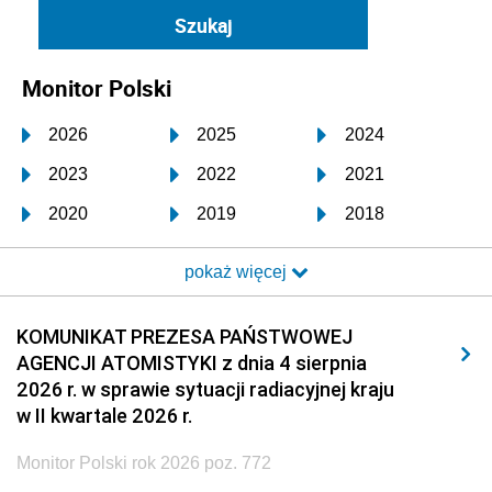
Monitor Polski
2026
2025
2024
2023
2022
2021
2020
2019
2018
2017
2016
2015
pokaż więcej
2014
2013
2012
2011
2010
2009
KOMUNIKAT PREZESA PAŃSTWOWEJ
AGENCJI ATOMISTYKI z dnia 4 sierpnia
2008
2007
2006
2026 r. w sprawie sytuacji radiacyjnej kraju
2005
2004
2003
w II kwartale 2026 r.
2002
2001
2000
Monitor Polski rok 2026 poz. 772
1999
1998
1997