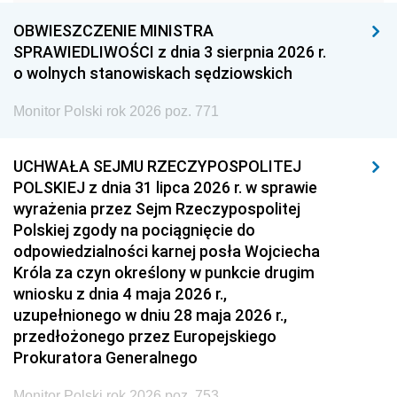
1960
1959
1958
OBWIESZCZENIE MINISTRA
1957
1956
1955
SPRAWIEDLIWOŚCI z dnia 3 sierpnia 2026 r.
o wolnych stanowiskach sędziowskich
1954
1953
1952
Monitor Polski rok 2026 poz. 771
1951
1950
1949
1948
1947
1946
UCHWAŁA SEJMU RZECZYPOSPOLITEJ
1939
1938
1937
POLSKIEJ z dnia 31 lipca 2026 r. w sprawie
wyrażenia przez Sejm Rzeczypospolitej
1936
1930
Polskiej zgody na pociągnięcie do
odpowiedzialności karnej posła Wojciecha
Króla za czyn określony w punkcie drugim
wniosku z dnia 4 maja 2026 r.,
uzupełnionego w dniu 28 maja 2026 r.,
przedłożonego przez Europejskiego
Prokuratora Generalnego
Monitor Polski rok 2026 poz. 753