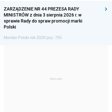
ZARZĄDZENIE NR 44 PREZESA RADY
1996
1995
1994
MINISTRÓW z dnia 3 sierpnia 2026 r. w
1993
1992
1991
sprawie Rady do spraw promocji marki
Polski
1990
1989
1988
1987
1986
1985
Monitor Polski rok 2026 poz. 755
1984
1983
1982
1981
1980
1979
1978
1977
1976
1975
1974
1973
REKLAMA
1972
1971
1970
1969
1968
1967
1966
1965
1964
1963
1962
1961