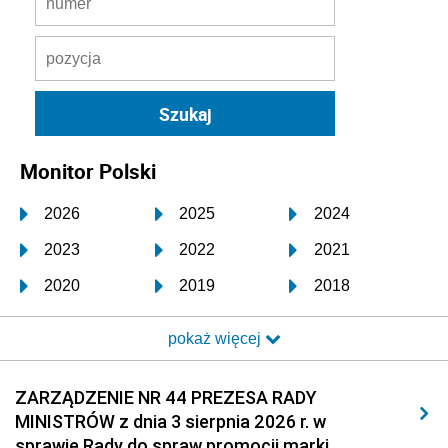
Monitor Polski
2026
2025
2024
2023
2022
2021
2020
2019
2018
2017
2016
2015
pokaż więcej
2014
2013
2012
2011
2010
2009
ZARZĄDZENIE NR 44 PREZESA RADY
MINISTRÓW z dnia 3 sierpnia 2026 r. w
2008
2007
2006
sprawie Rady do spraw promocji marki