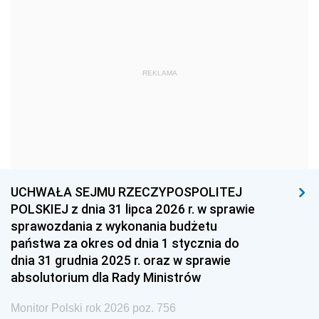
1969
1968
1967
1966
1965
1964
1963
1962
1961
REKLAMA
1960
1959
1958
1957
1956
1955
1954
1953
1952
1951
1950
1949
1948
1947
1946
UCHWAŁA SEJMU RZECZYPOSPOLITEJ
1939
1938
1937
POLSKIEJ z dnia 31 lipca 2026 r. w sprawie
sprawozdania z wykonania budżetu
1936
1930
państwa za okres od dnia 1 stycznia do
dnia 31 grudnia 2025 r. oraz w sprawie
absolutorium dla Rady Ministrów
Monitor Polski rok 2026 poz. 756