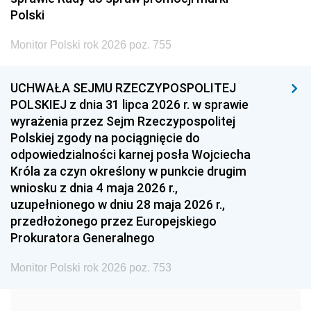
2005
2004
2003
Polski
2002
2001
2000
Monitor Polski rok 2026 poz. 755
1999
1998
1997
UCHWAŁA SEJMU RZECZYPOSPOLITEJ
1996
1995
1994
POLSKIEJ z dnia 31 lipca 2026 r. w sprawie
1993
1992
1991
wyrażenia przez Sejm Rzeczypospolitej
Polskiej zgody na pociągnięcie do
1990
1989
1988
odpowiedzialności karnej posła Wojciecha
1987
1986
1985
Króla za czyn określony w punkcie drugim
wniosku z dnia 4 maja 2026 r.,
1984
1983
1982
uzupełnionego w dniu 28 maja 2026 r.,
1981
1980
1979
przedłożonego przez Europejskiego
Prokuratora Generalnego
1978
1977
1976
1975
1974
1973
Monitor Polski rok 2026 poz. 753
1972
1971
1970