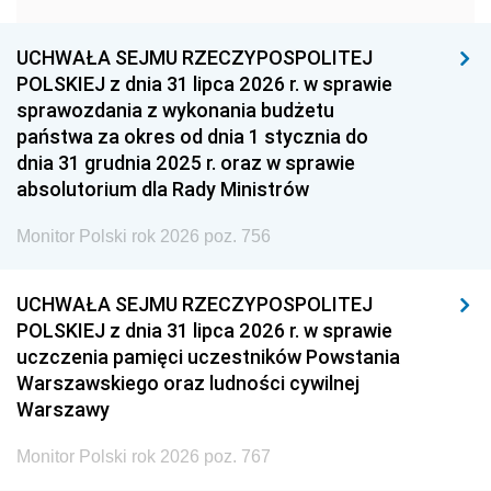
1957
1956
1955
UCHWAŁA SEJMU RZECZYPOSPOLITEJ
1954
1953
1952
POLSKIEJ z dnia 31 lipca 2026 r. w sprawie
1951
1950
1949
sprawozdania z wykonania budżetu
państwa za okres od dnia 1 stycznia do
1948
1947
1946
dnia 31 grudnia 2025 r. oraz w sprawie
1939
1938
1937
absolutorium dla Rady Ministrów
1936
1930
Monitor Polski rok 2026 poz. 756
UCHWAŁA SEJMU RZECZYPOSPOLITEJ
POLSKIEJ z dnia 31 lipca 2026 r. w sprawie
uczczenia pamięci uczestników Powstania
Warszawskiego oraz ludności cywilnej
Warszawy
Monitor Polski rok 2026 poz. 767