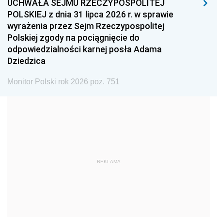
UCHWAŁA SEJMU RZECZYPOSPOLITEJ
1996
1995
1994
POLSKIEJ z dnia 31 lipca 2026 r. w sprawie
1993
1992
1991
wyrażenia przez Sejm Rzeczypospolitej
Polskiej zgody na pociągnięcie do
1990
1989
1988
odpowiedzialności karnej posła Adama
1987
1986
1985
Dziedzica
1984
1983
1982
Monitor Polski rok 2026 poz. 751
1981
1980
1979
1978
1977
1976
1975
1974
1973
1972
1971
1970
1969
1968
1967
REKLAMA
1966
1965
1964
1963
1962
1961
1960
1959
1958