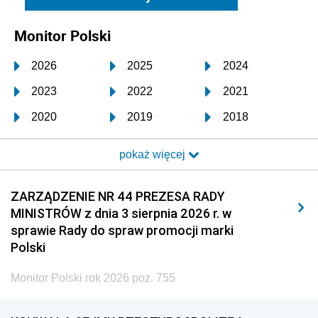
Monitor Polski
2026
2025
2024
2023
2022
2021
2020
2019
2018
2017
2016
2015
pokaż więcej
2014
2013
2012
2011
2010
2009
ZARZĄDZENIE NR 44 PREZESA RADY
MINISTRÓW z dnia 3 sierpnia 2026 r. w
2008
2007
2006
sprawie Rady do spraw promocji marki
2005
2004
2003
Polski
2002
2001
2000
Monitor Polski rok 2026 poz. 755
1999
1998
1997