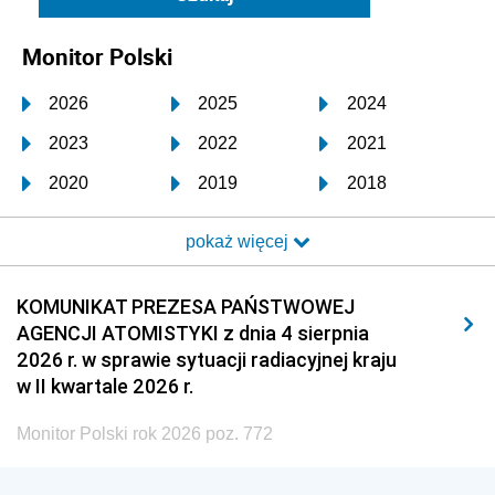
Monitor Polski
2026
2025
2024
2023
2022
2021
2020
2019
2018
2017
2016
2015
pokaż więcej
2014
2013
2012
2011
2010
2009
KOMUNIKAT PREZESA PAŃSTWOWEJ
AGENCJI ATOMISTYKI z dnia 4 sierpnia
2008
2007
2006
2026 r. w sprawie sytuacji radiacyjnej kraju
2005
2004
2003
w II kwartale 2026 r.
2002
2001
2000
Monitor Polski rok 2026 poz. 772
1999
1998
1997