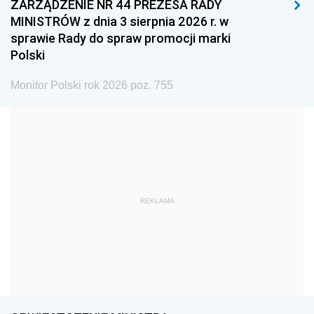
ZARZĄDZENIE NR 44 PREZESA RADY
1996
1995
1994
MINISTRÓW z dnia 3 sierpnia 2026 r. w
1993
1992
1991
sprawie Rady do spraw promocji marki
Polski
1990
1989
1988
1987
1986
1985
Monitor Polski rok 2026 poz. 755
1984
1983
1982
1981
1980
1979
1978
1977
1976
1975
1974
1973
REKLAMA
1972
1971
1970
1969
1968
1967
1966
1965
1964
1963
1962
1961
1960
1959
1958