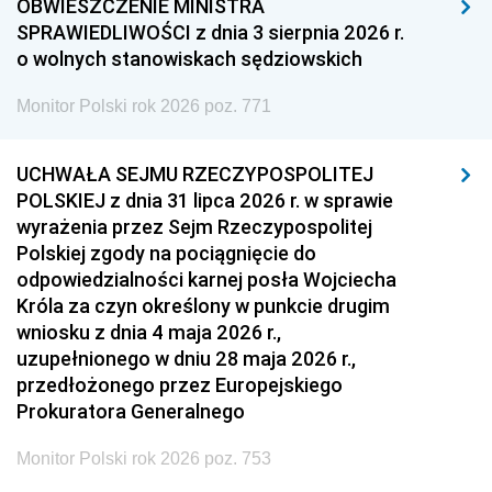
OBWIESZCZENIE MINISTRA
1957
1956
1955
SPRAWIEDLIWOŚCI z dnia 3 sierpnia 2026 r.
o wolnych stanowiskach sędziowskich
1954
1953
1952
Monitor Polski rok 2026 poz. 771
1951
1950
1949
1948
1947
1946
UCHWAŁA SEJMU RZECZYPOSPOLITEJ
1939
1938
1937
POLSKIEJ z dnia 31 lipca 2026 r. w sprawie
wyrażenia przez Sejm Rzeczypospolitej
1936
1930
Polskiej zgody na pociągnięcie do
odpowiedzialności karnej posła Wojciecha
Króla za czyn określony w punkcie drugim
wniosku z dnia 4 maja 2026 r.,
uzupełnionego w dniu 28 maja 2026 r.,
przedłożonego przez Europejskiego
Prokuratora Generalnego
Monitor Polski rok 2026 poz. 753