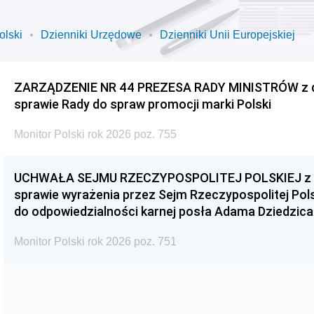
olski
Dzienniki Urzędowe
Dzienniki Unii Europejskiej
ZARZĄDZENIE NR 44 PREZESA RADY MINISTRÓW z dnia
sprawie Rady do spraw promocji marki Polski
Monitor Polski rok 2026 poz. 755
UCHWAŁA SEJMU RZECZYPOSPOLITEJ POLSKIEJ z dnia
sprawie wyrażenia przez Sejm Rzeczypospolitej Pols
do odpowiedzialności karnej posła Adama Dziedzica
Monitor Polski rok 2026 poz. 751