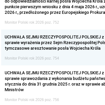
do odpowiedzialności karnej posła Wojciecha Króla 
punkcie pierwszym wniosku z dnia 4 maja 2026 r., u
2026 r., przedłożonego przez Europejskiego Prokur
Monitor Polski rok 2026 poz. 752
UCHWAŁA SEJMU RZECZYPOSPOLITEJ POLSKIEJ z dnia
sprawie wyrażenia przez Sejm Rzeczypospolitej Pols
tymczasowe aresztowanie posła Wojciecha Króla
Monitor Polski rok 2026 poz. 754
UCHWAŁA SEJMU RZECZYPOSPOLITEJ POLSKIEJ z dnia
sprawie sprawozdania z wykonania budżetu państwa 
stycznia do dnia 31 grudnia 2025 r. oraz w sprawie 
Ministrów
Monitor Polski rok 2026 poz. 756