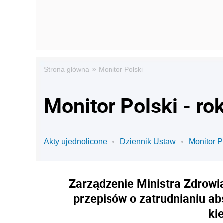
»
Strona główna
Monitor Polski
Monitor Polski - ro
Akty ujednolicone
Dziennik Ustaw
Monitor P
Zarządzenie Ministra Zdrowia
przepisów o zatrudnianiu a
ki