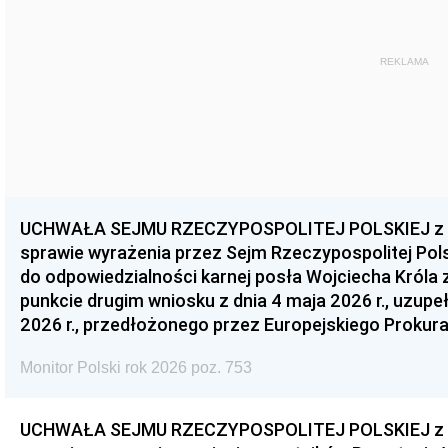
REKLAMA
UCHWAŁA SEJMU RZECZYPOSPOLITEJ POLSKIEJ z dnia
sprawie wyrażenia przez Sejm Rzeczypospolitej Pols
do odpowiedzialności karnej posła Wojciecha Króla 
punkcie drugim wniosku z dnia 4 maja 2026 r., uzupe
2026 r., przedłożonego przez Europejskiego Prokur
Monitor Polski rok 2026 poz. 753
UCHWAŁA SEJMU RZECZYPOSPOLITEJ POLSKIEJ z dnia