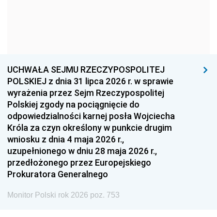
1966
1965
1964
1963
1962
1961
1960
1959
1958
1957
1956
1955
UCHWAŁA SEJMU RZECZYPOSPOLITEJ
1954
1953
1952
POLSKIEJ z dnia 31 lipca 2026 r. w sprawie
1951
1950
1949
wyrażenia przez Sejm Rzeczypospolitej
Polskiej zgody na pociągnięcie do
1948
1947
1946
odpowiedzialności karnej posła Wojciecha
1939
1938
1937
Króla za czyn określony w punkcie drugim
wniosku z dnia 4 maja 2026 r.,
1936
1930
uzupełnionego w dniu 28 maja 2026 r.,
przedłożonego przez Europejskiego
Prokuratora Generalnego
Monitor Polski rok 2026 poz. 753