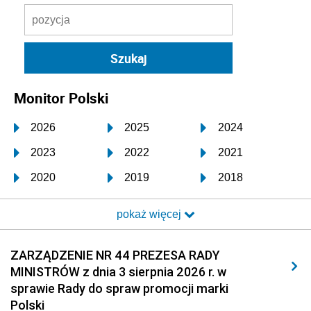
Monitor Polski
2026
2025
2024
2023
2022
2021
2020
2019
2018
2017
2016
2015
pokaż więcej
2014
2013
2012
2011
2010
2009
ZARZĄDZENIE NR 44 PREZESA RADY
MINISTRÓW z dnia 3 sierpnia 2026 r. w
2008
2007
2006
sprawie Rady do spraw promocji marki
2005
2004
2003
Polski