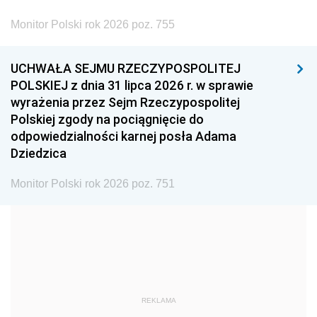
2002
2001
2000
Monitor Polski rok 2026 poz. 755
1999
1998
1997
UCHWAŁA SEJMU RZECZYPOSPOLITEJ
1996
1995
1994
POLSKIEJ z dnia 31 lipca 2026 r. w sprawie
1993
1992
1991
wyrażenia przez Sejm Rzeczypospolitej
Polskiej zgody na pociągnięcie do
1990
1989
1988
odpowiedzialności karnej posła Adama
1987
1986
1985
Dziedzica
1984
1983
1982
Monitor Polski rok 2026 poz. 751
1981
1980
1979
1978
1977
1976
1975
1974
1973
1972
1971
1970
1969
1968
1967
REKLAMA