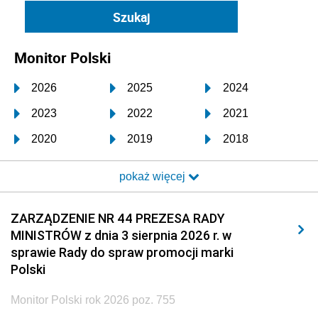
Monitor Polski
2026
2025
2024
2023
2022
2021
2020
2019
2018
2017
2016
2015
pokaż więcej
2014
2013
2012
2011
2010
2009
ZARZĄDZENIE NR 44 PREZESA RADY
MINISTRÓW z dnia 3 sierpnia 2026 r. w
2008
2007
2006
sprawie Rady do spraw promocji marki
2005
2004
2003
Polski
2002
2001
2000
Monitor Polski rok 2026 poz. 755
1999
1998
1997