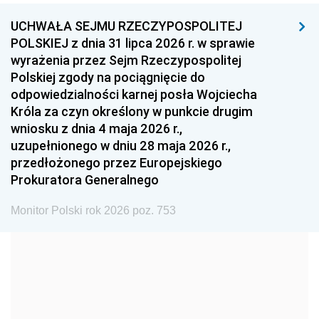
UCHWAŁA SEJMU RZECZYPOSPOLITEJ
1996
1995
1994
POLSKIEJ z dnia 31 lipca 2026 r. w sprawie
1993
1992
1991
wyrażenia przez Sejm Rzeczypospolitej
Polskiej zgody na pociągnięcie do
1990
1989
1988
odpowiedzialności karnej posła Wojciecha
1987
1986
1985
Króla za czyn określony w punkcie drugim
wniosku z dnia 4 maja 2026 r.,
1984
1983
1982
uzupełnionego w dniu 28 maja 2026 r.,
1981
1980
1979
przedłożonego przez Europejskiego
Prokuratora Generalnego
1978
1977
1976
1975
1974
1973
Monitor Polski rok 2026 poz. 753
1972
1971
1970
1969
1968
1967
1966
1965
1964
1963
1962
1961