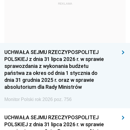
REKLAMA
1960
1959
1958
1957
1956
1955
1954
1953
1952
1951
1950
1949
1948
1947
1946
UCHWAŁA SEJMU RZECZYPOSPOLITEJ
1939
1938
1937
POLSKIEJ z dnia 31 lipca 2026 r. w sprawie
sprawozdania z wykonania budżetu
1936
1930
państwa za okres od dnia 1 stycznia do
dnia 31 grudnia 2025 r. oraz w sprawie
absolutorium dla Rady Ministrów
Monitor Polski rok 2026 poz. 756
UCHWAŁA SEJMU RZECZYPOSPOLITEJ
POLSKIEJ z dnia 31 lipca 2026 r. w sprawie