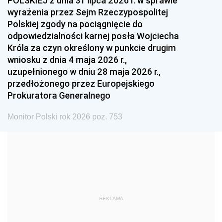
POLSKIEJ z dnia 31 lipca 2026 r. w sprawie
1993
1992
1991
wyrażenia przez Sejm Rzeczypospolitej
Polskiej zgody na pociągnięcie do
1990
1989
1988
odpowiedzialności karnej posła Wojciecha
1987
1986
1985
Króla za czyn określony w punkcie drugim
wniosku z dnia 4 maja 2026 r.,
1984
1983
1982
uzupełnionego w dniu 28 maja 2026 r.,
1981
1980
1979
przedłożonego przez Europejskiego
Prokuratora Generalnego
1978
1977
1976
1975
1974
1973
Monitor Polski rok 2026 poz. 753
1972
1971
1970
1969
1968
1967
1966
1965
1964
1963
1962
1961
REKLAMA
1960
1959
1958
1957
1956
1955