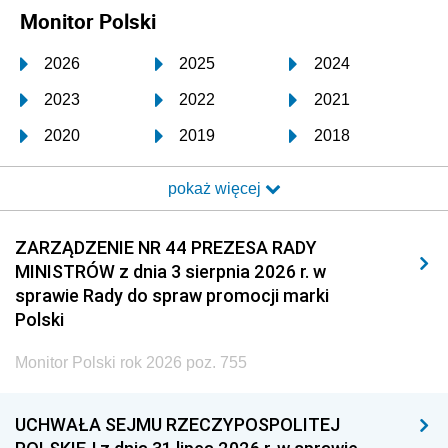
Monitor Polski
2026
2025
2024
2023
2022
2021
2020
2019
2018
2017
2016
2015
pokaż więcej
2014
2013
2012
2011
2010
2009
ZARZĄDZENIE NR 44 PREZESA RADY
MINISTRÓW z dnia 3 sierpnia 2026 r. w
2008
2007
2006
sprawie Rady do spraw promocji marki
2005
2004
2003
Polski
2002
2001
2000
Monitor Polski rok 2026 poz. 755
1999
1998
1997
UCHWAŁA SEJMU RZECZYPOSPOLITEJ
1996
1995
1994