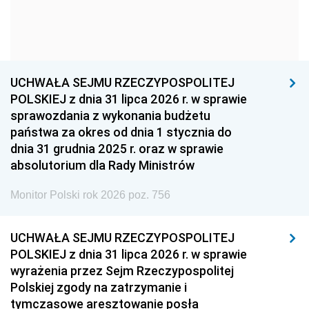
1954
1953
1952
1951
1950
1949
1948
1947
1946
UCHWAŁA SEJMU RZECZYPOSPOLITEJ
1939
1938
1937
POLSKIEJ z dnia 31 lipca 2026 r. w sprawie
sprawozdania z wykonania budżetu
1936
1930
państwa za okres od dnia 1 stycznia do
dnia 31 grudnia 2025 r. oraz w sprawie
absolutorium dla Rady Ministrów
Monitor Polski rok 2026 poz. 756
UCHWAŁA SEJMU RZECZYPOSPOLITEJ
POLSKIEJ z dnia 31 lipca 2026 r. w sprawie
wyrażenia przez Sejm Rzeczypospolitej
Polskiej zgody na zatrzymanie i
tymczasowe aresztowanie posła